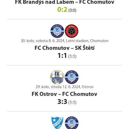
FK Brandýs nad Labem
–
FC Chomutov
0:2
(0:0)
30. kolo, sobota 8. 6. 2024, Letní stadion, Chomutov
FC Chomutov
–
SK Štětí
1:1
(1:1)
29. kolo, středa 12. 6. 2024, Ostrov
FK Ostrov
–
FC Chomutov
3:3
(1:1)