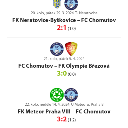
20. kolo, pátek 29. 3. 2024, TJ Neratovice
FK Neratovice-Byškovice
–
FC Chomutov
2:1
(1:0)
21. kolo, pátek 5. 4. 2024
FC Chomutov
–
FK Olympie Březová
3:0
(0:0)
22. kolo, neděle 14. 4. 2024, U Meteoru, Praha 8
FK Meteor Praha VIII
–
FC Chomutov
3:2
(1:2)