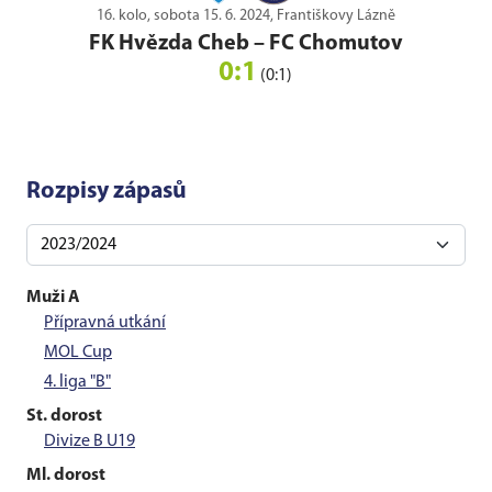
16. kolo, sobota 15. 6. 2024, Františkovy Lázně
FK Hvězda Cheb
–
FC Chomutov
0:1
(0:1)
Rozpisy zápasů
Muži A
Přípravná utkání
MOL Cup
4. liga "B"
St. dorost
Divize B U19
Ml. dorost