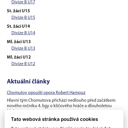
Divize B U17
St. žáci U15
Divize B U15
St. žáci U14
Divize B U14
Ml. žáci U13
Divize B U13
Ml. žáci U12
Divize B U12
Aktuální články
Chomutov opouští opora Robert Hamouz
Hlavní tým Chomutova přichází nedlouho před začátkem
nového ročníku 4. ligy o klíčového hráče a dlouholetou
klubovou oporu....
Tato webová stránka používá cookies
Těsná prohra v generálce s rezervou Dukly