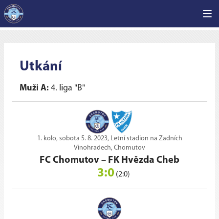
Utkání
Muži A:
4. liga "B"
1. kolo, sobota 5. 8. 2023, Letní stadion na Zadních
Vinohradech, Chomutov
FC Chomutov
–
FK Hvězda Cheb
3:0
(2:0)