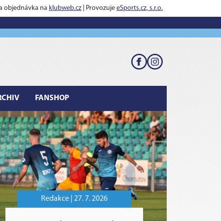
 a objednávka na
klubweb.cz
| Provozuje
eSports.cz, s.r.o.
RCHIV
FANSHOP
Redakce |
27. 7. 2026