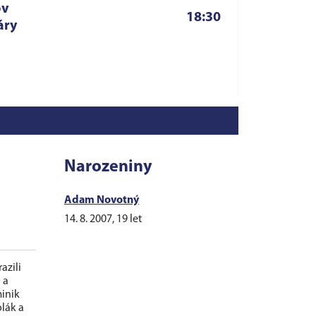
ov
18:30
áry
Narozeniny
Adam Novotný
l
14. 8. 2007, 19 let
azili
 a
minik
lák a