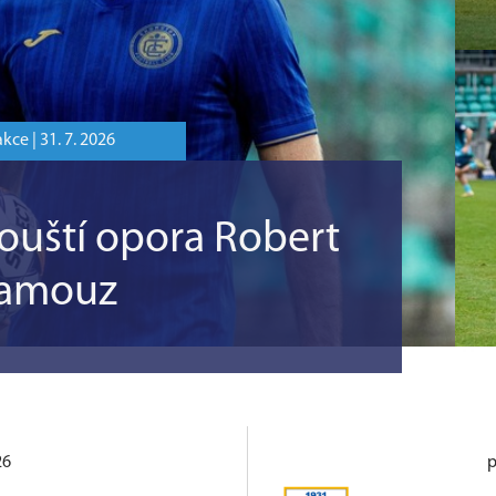
kce |
31. 7. 2026
uští opora Robert
amouz
26
p