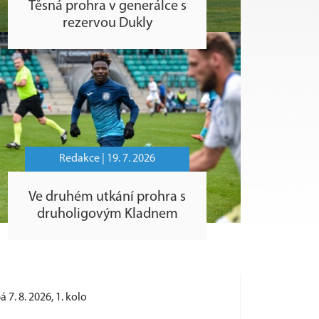
Těsná prohra v generálce s
rezervou Dukly
Redakce |
19. 7. 2026
Ve druhém utkání prohra s
druholigovým Kladnem
á 7. 8. 2026, 1. kolo