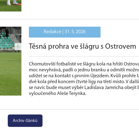
Redakce |
31. 5. 2026
Těsná prohra ve šlágru s Ostrovem
Chomutovští fotbalisté ve šlágru kola na hřišti Ostrova
moc nevyhrává, padli o jednu branku a odmítli možn
udržet se na kontakt s prvním Újezdem. Kvůli prohře ta
dvě kola před koncem čtvrté ligy na třetí místo. V dalš
se navíc bude muset výběr Ladislava Jamricha obejít 
vyloučeného Aleše Terynka.
Archiv článků