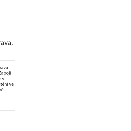
rava,
rava
Zapojí
e v
tění ve
vé