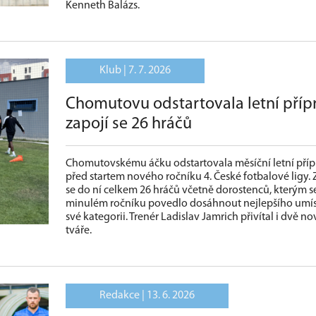
Kenneth Balázs.
Klub |
7. 7. 2026
Chomutovu odstartovala letní příp
zapojí se 26 hráčů
Chomutovskému áčku odstartovala měsíční letní příp
před startem nového ročníku 4. České fotbalové ligy. 
se do ní celkem 26 hráčů včetně dorostenců, kterým s
minulém ročníku povedlo dosáhnout nejlepšího umís
své kategorii. Trenér Ladislav Jamrich přivítal i dvě no
tváře.
Redakce |
13. 6. 2026