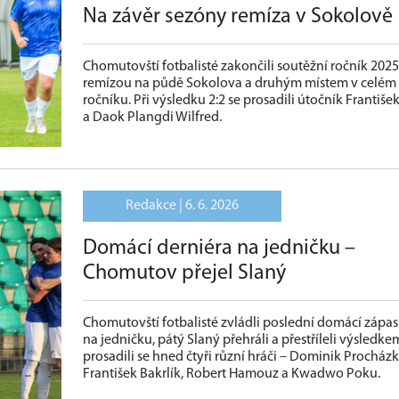
Na závěr sezóny remíza v Sokolově
Chomutovští fotbalisté zakončili soutěžní ročník 202
remízou na půdě Sokolova a druhým místem v celém
ročníku. Při výsledku 2:2 se prosadili útočník František
a Daok Plangdi Wilfred.
Redakce |
6. 6. 2026
Domácí derniéra na jedničku –
Chomutov přejel Slaný
Chomutovští fotbalisté zvládli poslední domácí zápa
na jedničku, pátý Slaný přehráli a přestříleli výsledkem
prosadili se hned čtyři různí hráči – Dominik Procházk
František Bakrlík, Robert Hamouz a Kwadwo Poku.