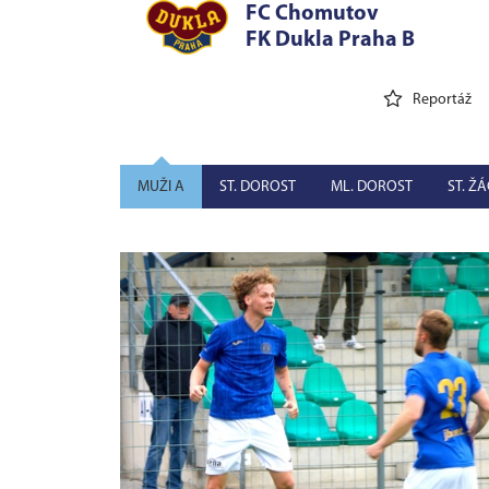
2
FC Chomutov
0
FK Dukla Praha B
Reportáž
MUŽI A
ST. DOROST
ML. DOROST
ST. ŽÁ