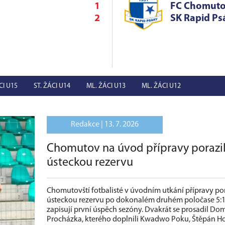
1
FC Chomut
2
SK Rapid Ps
CI U15
ST. ŽÁCI U14
ML. ŽÁCI U13
ML. ŽÁCI U12
Redakce |
13. 7. 2026
Chomutov na úvod přípravy porazi
ústeckou rezervu
Chomutovští fotbalisté v úvodním utkání přípravy por
ústeckou rezervu po dokonalém druhém poločase 5:1
zapisují první úspěch sezóny. Dvakrát se prosadil Do
Procházka, kterého doplnili Kwadwo Poku, Štěpán Ho