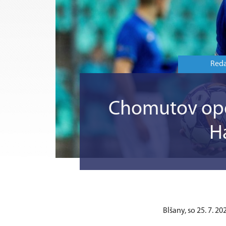
Reda
Chomutov opo
H
Blšany, so 25. 7. 20