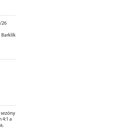
5/26
 Barklík
s sezóny
 4:1 a
a,