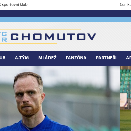
š sportovní klub
Ceník
UB
A-TÝM
MLÁDEŽ
FANZÓNA
PARTNEŘI
A