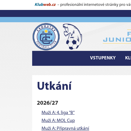
Klub
web.cz
– profesionální internetové stránky pro vá
VSTUPENKY
KL
Utkání
2026/27
Muži A: 4. liga "B"
Muži A: MOL Cup
Muži A: Přípravná utkání