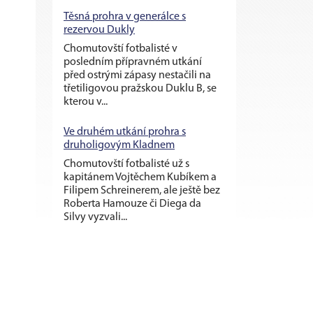
Těsná prohra v generálce s
rezervou Dukly
Chomutovští fotbalisté v
posledním přípravném utkání
před ostrými zápasy nestačili na
třetiligovou pražskou Duklu B, se
kterou v...
Ve druhém utkání prohra s
druholigovým Kladnem
Chomutovští fotbalisté už s
kapitánem Vojtěchem Kubíkem a
Filipem Schreinerem, ale ještě bez
Roberta Hamouze či Diega da
Silvy vyzvali...