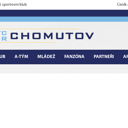
š sportovní klub
Ceník
UB
A-TÝM
MLÁDEŽ
FANZÓNA
PARTNEŘI
A