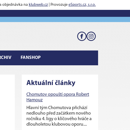
 a objednávka na
klubweb.cz
| Provozuje
eSports.cz, s.r.o.
RCHIV
FANSHOP
Aktuální články
Chomutov opouští opora Robert
Hamouz
Hlavní tým Chomutova přichází
nedlouho před začátkem nového
ročníku 4. ligy o klíčového hráče a
dlouholetou klubovou oporu....