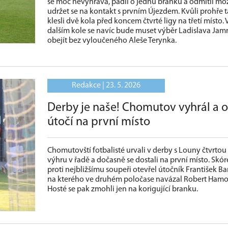
se moc nevyhrává, padli o jednu branku a odmítli mo
udržet se na kontakt s prvním Újezdem. Kvůli prohře 
klesli dvě kola před koncem čtvrté ligy na třetí místo. 
dalším kole se navíc bude muset výběr Ladislava Jam
obejít bez vyloučeného Aleše Terynka.
Redakce |
23. 5. 2026
Derby je naše! Chomutov vyhrál a 
útočí na první místo
Chomutovští fotbalisté urvali v derby s Louny čtvrtou
výhru v řadě a dočasně se dostali na první místo. Skór
proti nejbližšímu soupeři otevřel útočník František Bar
na kterého ve druhém poločase navázal Robert Hamo
Hosté se pak zmohli jen na korigující branku.