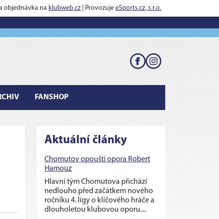
 a objednávka na
klubweb.cz
| Provozuje
eSports.cz, s.r.o.
RCHIV
FANSHOP
Aktuální články
Chomutov opouští opora Robert
Hamouz
Hlavní tým Chomutova přichází
nedlouho před začátkem nového
ročníku 4. ligy o klíčového hráče a
dlouholetou klubovou oporu....