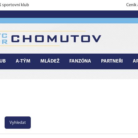
š sportovní klub
Ceník
UB
A-TÝM
MLÁDEŽ
FANZÓNA
PARTNEŘI
A
Vyhledat