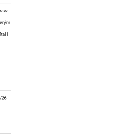
rava
terým
tal i
5/26
k