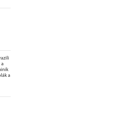
l
azili
 a
minik
lák a