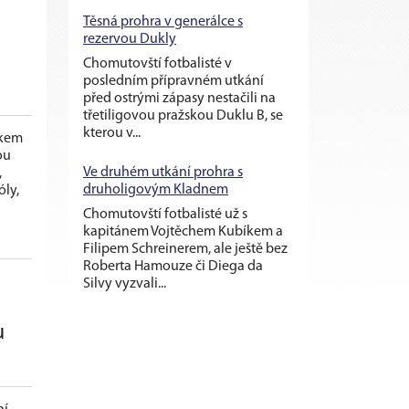
Těsná prohra v generálce s
rezervou Dukly
Chomutovští fotbalisté v
posledním přípravném utkání
před ostrými zápasy nestačili na
třetiligovou pražskou Duklu B, se
kterou v...
tkem
ou
Ve druhém utkání prohra s
,
druholigovým Kladnem
ly,
Chomutovští fotbalisté už s
kapitánem Vojtěchem Kubíkem a
Filipem Schreinerem, ale ještě bez
Roberta Hamouze či Diega da
Silvy vyzvali...
u