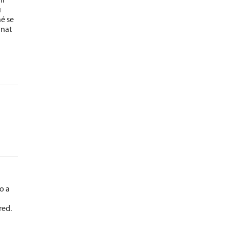
ní
u
né se
vnat
o a
red.