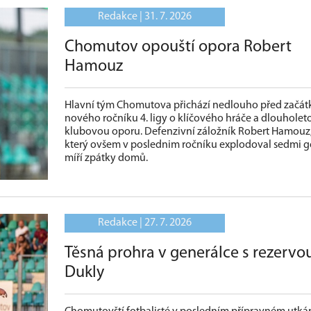
Redakce |
31. 7. 2026
Chomutov opouští opora Robert
Hamouz
Hlavní tým Chomutova přichází nedlouho před začá
nového ročníku 4. ligy o klíčového hráče a dlouholet
klubovou oporu. Defenzivní záložník Robert Hamouz
který ovšem v poslednim ročníku explodoval sedmi gó
míří zpátky domů.
Redakce |
27. 7. 2026
Těsná prohra v generálce s rezervo
Dukly