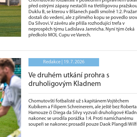
Chomutovští fotbalisté v posledním přípravném utká
před ostrými zápasy nestačili na třetiligovou pražsko
Duklu B, se kterou v Blšanech padli smolně 1:2. Praža
dostali do vedení, ale z přímého kopu se povedlo sro
Da Silvovi. V závěru ale přišla rozhodující trefa v
neprospěch týmu Ladislava Jamricha. Nyní tým čeká
předkolo MOL Cupu ve Varech.
Redakce |
19. 7. 2026
Ve druhém utkání prohra s
druholigovým Kladnem
Chomutovští fotbalisté už s kapitánem Vojtěchem
Kubíkem a Filipem Schreinerem, ale ještě bez Roberta
Hamouze či Diega da Silvy vyzvali druholigové Kladn
nakonec se urodila porážka 1:4. Proti namíchanému
soupeři se nakonec prosadil pouze Daok Plangdi Wilf