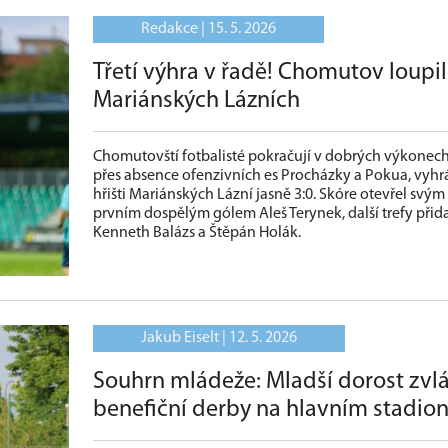
Redakce |
15. 5. 2026
Třetí výhra v řadě! Chomutov loupil
Mariánských Lázních
Chomutovští fotbalisté pokračují v dobrých výkonech 
přes absence ofenzivních es Procházky a Pokua, vyhrá
hřišti Mariánských Lázní jasně 3:0. Skóre otevřel svým
prvním dospělým gólem Aleš Terynek, další trefy přida
Kenneth Balázs a Štěpán Holák.
Jakub Eiselt |
12. 5. 2026
Souhrn mládeže: Mladší dorost zvl
benefiční derby na hlavním stadio