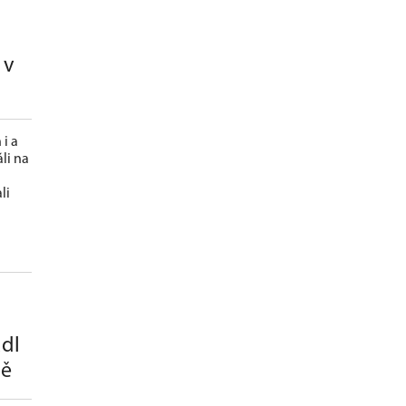
 v
i a
li na
li
ádl
ně