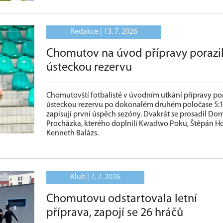
Redakce |
13. 7. 2026
Chomutov na úvod přípravy porazi
ústeckou rezervu
Chomutovští fotbalisté v úvodním utkání přípravy por
ústeckou rezervu po dokonalém druhém poločase 5:1
zapisují první úspěch sezóny. Dvakrát se prosadil Do
Procházka, kterého doplnili Kwadwo Poku, Štěpán Ho
Kenneth Balázs.
Klub |
7. 7. 2026
Chomutovu odstartovala letní
příprava, zapojí se 26 hráčů