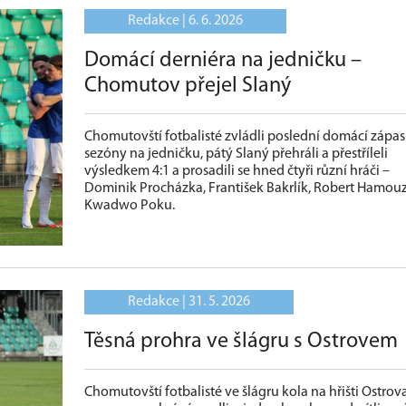
Redakce |
6. 6. 2026
Domácí derniéra na jedničku –
Chomutov přejel Slaný
Chomutovští fotbalisté zvládli poslední domácí zápas
sezóny na jedničku, pátý Slaný přehráli a přestříleli
výsledkem 4:1 a prosadili se hned čtyři různí hráči –
Dominik Procházka, František Bakrlík, Robert Hamouz
Kwadwo Poku.
Redakce |
31. 5. 2026
Těsná prohra ve šlágru s Ostrovem
Chomutovští fotbalisté ve šlágru kola na hřišti Ostrov