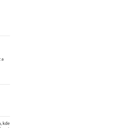
 a
a, kde