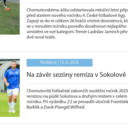
Chomutovskému áčku odstartovala měsíční letní příp
před startem nového ročníku 4. České fotbalové ligy.
Zapojí se do ní celkem 26 hráčů včetně dorostenců, k
se v minulém ročníku povedlo dosáhnout nejlepšího
umístění ve své kategorii. Trenér Ladislav Jamrich přiví
dvě nové tváře.
Redakce |
13. 6. 2026
Na závěr sezóny remíza v Sokolově
Chomutovští fotbalisté zakončili soutěžní ročník 202
remízou na půdě Sokolova a druhým místem v celém
ročníku. Při výsledku 2:2 se prosadili útočník Františe
Barklík a Daok Plangdi Wilfred.