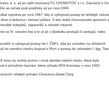
mutov, a. s. až po opět současný FC CHOMUTOV, s.r.o.
Záznamy o čin
ílu se začala psát prakticky až po roce 1945.
bal zejména po roce 1967, kdy si vybojoval postup do tehdejší celost
u, divizi a dokonce i okresní přebor. V této době chomutovská sportovní 
rtoviště hokejistů, zápasníků a národní házené.
ive ve III. národní lize a to ať již v důsledku postupů či sestupů, nebo
soutěží si vybojoval postup do I. ČNFL, kde po umístění na středních
až do samého závěru bojoval s Plzní o postup do celostátní I. ligy. Tato
. K tomu by mohla pomoc i nová identita našeho klubu, která byla
vrat k původním barvám, která užívalo DFK Komotau v roce 1920.
zúčastnil i tehdejší primátor Chomutova Daniel Černý.