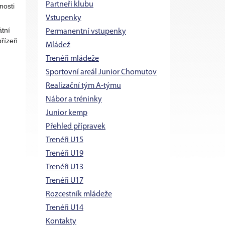
Partneři klubu
nosti
Vstupenky
átní
Permanentní vstupenky
přízeň
Mládež
Trenéři mládeže
Sportovní areál Junior Chomutov
Realizační tým A-týmu
Nábor a tréninky
Junior kemp
Přehled přípravek
Trenéři U15
Trenéři U19
Trenéři U13
Trenéři U17
Rozcestník mládeže
Trenéři U14
Kontakty