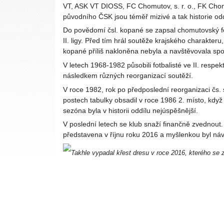
VT, ASK VT DIOSS, FC Chomutov, s. r. o., FK Cho
původního ČSK jsou téměř mizivé a tak historie odd
Do povědomí čsl. kopané se zapsal chomutovský fot
II. ligy. Před tím hrál soutěže krajského charakter
kopané příliš nakloněna nebyla a navštěvovala spo
V letech 1968-1982 působili fotbalisté ve II. respekt
následkem různých reorganizací soutěží.
V roce 1982, rok po předposlední reorganizaci čs. 
postech tabulky obsadil v roce 1986 2. místo, když 
sezóna byla v historii oddílu nejúspěšnější.
V poslední letech se klub snaží finančně zvednout
představena v říjnu roku 2016 a myšlenkou byl ná
Takhle vypadal křest dresu v roce 2016, kterého se 