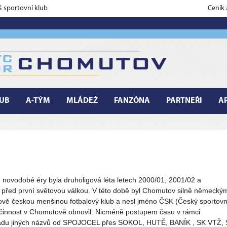
š sportovní klub
Ceník
UB
A-TÝM
MLÁDEŽ
FANZÓNA
PARTNEŘI
A
 novodobé éry byla druholigová léta letech 2000/01, 2001/02 a
 před první světovou válkou. V této době byl Chomutov silně německý
vě českou menšinou fotbalový klub a nesl jméno ČSK (Český sportovn
 činnost v Chomutově obnovil. Nicméně postupem času v rámci
u řadu jiných názvů od SPOJOCEL přes SOKOL, HUTĚ, BANÍK , SK VTŽ,