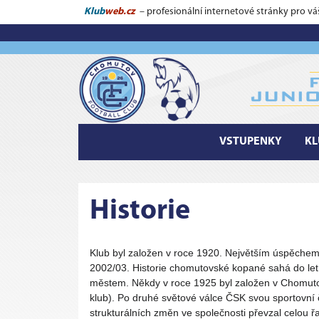
Klub
web.cz
– profesionální internetové stránky pro vá
VSTUPENKY
KL
Historie
Klub byl založen v roce 1920. Největším úspěchem
2002/03.
Historie chomutovské kopané sahá do let
městem. Někdy v roce 1925 byl založen v Chomuto
klub).
Po druhé světové válce ČSK svou sportovní
strukturálních změn ve společnosti převzal celo