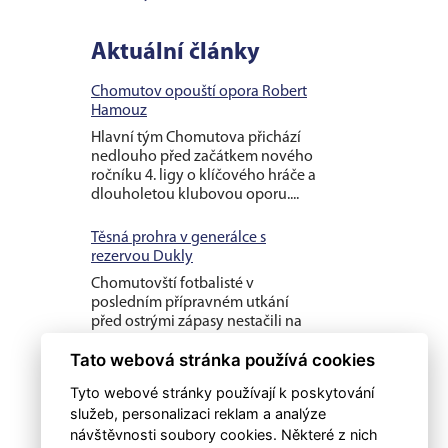
Aktuální články
Chomutov opouští opora Robert
Hamouz
Hlavní tým Chomutova přichází
nedlouho před začátkem nového
ročníku 4. ligy o klíčového hráče a
dlouholetou klubovou oporu....
Těsná prohra v generálce s
rezervou Dukly
Chomutovští fotbalisté v
posledním přípravném utkání
před ostrými zápasy nestačili na
třetiligovou pražskou Duklu B, se
Tato webová stránka používá cookies
kterou v...
Tyto webové stránky používají k poskytování
Ve druhém utkání prohra s
služeb, personalizaci reklam a analýze
druholigovým Kladnem
návštěvnosti soubory cookies. Některé z nich