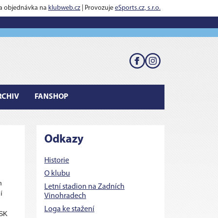
 a objednávka na
klubweb.cz
| Provozuje
eSports.cz, s.r.o.
RCHIV
FANSHOP
Odkazy
Historie
O klubu
m
Letní stadion na Zadních
í
Vinohradech
Loga ke stažení
 SK