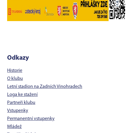
Odkazy
Historie
O klubu
Letní stadion na Zadních Vinohradech
Loga ke stažení
Partneři klubu
Vstupenky
Permanentní vstupenky
Mládež