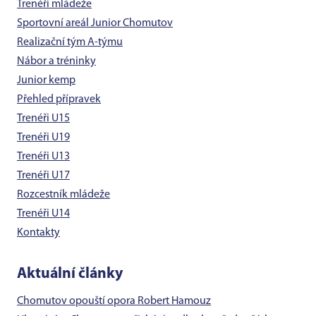
Trenéři mládeže
Sportovní areál Junior Chomutov
Realizační tým A-týmu
Nábor a tréninky
Junior kemp
Přehled přípravek
Trenéři U15
Trenéři U19
Trenéři U13
Trenéři U17
Rozcestník mládeže
Trenéři U14
Kontakty
Aktuální články
Chomutov opouští opora Robert Hamouz