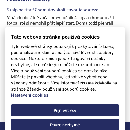
Skalp na start! Chomutov skolil favorita soutěže
V pátek oficiálně začal nový ročník 4. ligy a chomutovští
fotbalisté si nemohli přát lepší start. Doma totiž přehráli
kandidáta na...
Tato webová stránka používá cookies
Chomutov opouští opora Robert Hamouz
Tyto webové stránky používají k poskytování služeb,
Hlavní tým Chomutova přichází nedlouho před začátkem
personalizaci reklam a analýze návštěvnosti soubory
nového ročníku 4. ligy o klíčového hráče a dlouholetou
cookies. Některé z nich jsou k fungování stránky
klubovou oporu....
nezbytné, ale o některých můžete rozhodnout sami.
Více o používání souborů cookies se dozvíte níže.
Těsná prohra v generálce s rezervou Dukly
Můžete je povolit všechny, jednotlivě vybrat nebo
Chomutovští fotbalisté v posledním přípravném utkání před
všechny odmítnout. Více informací získáte kdykoliv na
ostrými zápasy nestačili na třetiligovou pražskou Duklu B, se
stránce Zásady používání souborů cookies.
kterou v...
Nastavení cookies
Přijmout vše
Pouze nezbytné
©
eSports s.r.o.
& FC Chomutov
Nastavení cookies
RSS