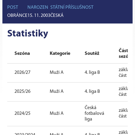
POST
NAROZEN
STÁTNÍ PŘÍSLUŠNOST
OBRÁNCE
15. 11. 2003
ČESKÁ
Statistiky
Část
Sezóna
Kategorie
Soutěž
sezóny
základn
2026/27
Muži A
4. liga B
část
základn
2025/26
Muži A
4. liga B
část
Česká
základn
2024/25
Muži A
fotbalová
část
liga
základn