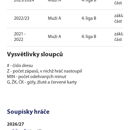
2023/2024
Muži A
4. liga B
část
základn
2022/23
Muži A
4. liga B
část
2021 -
základn
Muži A
4. liga B
2022
část
Vysvětlivky sloupců
# - číslo dresu
Z - počet zápasů, v nichž hráč nastoupil
MIN - počet odehraných minut
G, ŽK, ČK - góly, žluté a červené karty
Soupisky hráče
2026/27