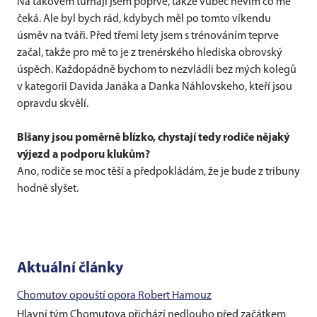
Na takovém turnaji jsem poprvé, takže vůbec nevím co mě
čeká. Ale byl bych rád, kdybych měl po tomto víkendu
úsměv na tváři. Před třemi lety jsem s trénováním teprve
začal, takže pro mě to je z trenérského hlediska obrovský
úspěch. Každopádně bychom to nezvládli bez mých kolegů
v kategorii Davida Janáka a Danka Náhlovskeho, kteří jsou
opravdu skvělí.
Blšany jsou poměrně blízko, chystají tedy rodiče nějaký
výjezd a podporu klukům?
Ano, rodiče se moc těší a předpokládám, že je bude z tribuny
hodně slyšet.
Aktuální články
Chomutov opouští opora Robert Hamouz
Hlavní tým Chomutova přichází nedlouho před začátkem