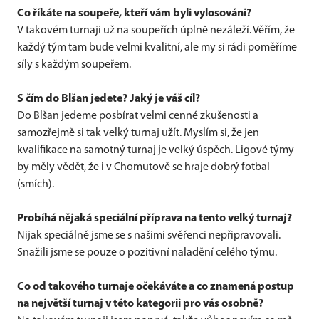
Co říkáte na soupeře, kteří vám byli vylosováni?
V takovém turnaji už na soupeřích úplně nezáleží. Věřím, že
každý tým tam bude velmi kvalitní, ale my si rádi poměříme
síly s každým soupeřem.
S čím do Blšan jedete? Jaký je váš cíl?
Do Blšan jedeme posbírat velmi cenné zkušenosti a
samozřejmě si tak velký turnaj užít. Myslím si, že jen
kvalifikace na samotný turnaj je velký úspěch. Ligové týmy
by měly vědět, že i v Chomutově se hraje dobrý fotbal
(smích).
Probíhá nějaká speciální příprava na tento velký turnaj?
Nijak speciálně jsme se s našimi svěřenci nepřipravovali.
Snažili jsme se pouze o pozitivní naladění celého týmu.
Co od takového turnaje očekáváte a co znamená postup
na největší turnaj v této kategorii pro vás osobně?