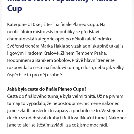
Cup
Kategorie U10 se již těší na finále Planeo Cupu. Na
neoficiálním mistrovství republiky se představí
chomutovská kategorie opět po několikaleté odmlce.
Svěřenci trenéra Marka Hakla se v základní skupině utkají s
ligovým Hradcem Králové, Zlínem, Tempem Praha,
Hodonínem a Baníkem Sokolov. Právě hlavní trenér se
rozpovídal o cestě na finálový turnaj, o losu, nebo jak velký
úspěch je to pro něj osobně.
Jaká byla cesta do finále Planeo Cupu?
Cesta do finálového turnaje byla velmi trnitá. Už na prvním
turnaji to vypadalo, že nepostoupíme, nicméně nakonec
jsme zvládli poslední tři zápasy a podařilo se to. Ve stejném
duchu se odehrával druhý i třetí kvalifikační turnaj. Nakonec
jsme to ale i se štěstím zvládli, za což jsme moc rádi.