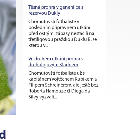
Těsná prohra v generálce s
rezervou Dukly
Chomutovští fotbalisté v
posledním přípravném utkání
před ostrými zápasy nestačili na
třetiligovou pražskou Duklu B, se
kterou v...
Ve druhém utkání prohra s
druholigovým Kladnem
Chomutovští fotbalisté už s
kapitánem Vojtěchem Kubíkem a
Filipem Schreinerem, ale ještě bez
Roberta Hamouze či Diega da
Silvy vyzvali...
ed