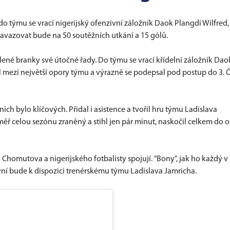
 týmu se vrací nigerijský ofenzivní záložník Daok Plangdi Wilfred,
Navazovat bude na 50 soutěžních utkání a 15 gólů.
lené branky své útočné řady. Do týmu se vrací křídelní záložník Dao
il mezi největší opory týmu a výrazně se podepsal pod postup do 3. 
ch bylo klíčových. Přidal i asistence a tvořil hru týmu Ladislava
měř celou sezónu zraněný a stihl jen pár minut, naskočil celkem do 
y Chomutova a nigerijského fotbalisty spojují. "Bony", jak ho každý v
nyní bude k dispozici trenérskému týmu Ladislava Jamricha.