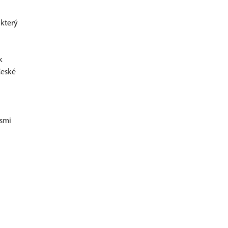
 který
k
České
osmi