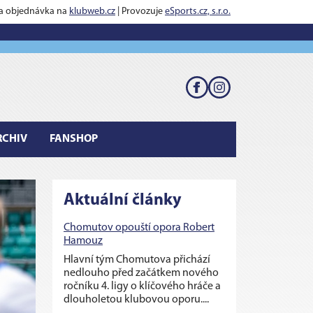
 a objednávka na
klubweb.cz
| Provozuje
eSports.cz, s.r.o.
RCHIV
FANSHOP
Aktuální články
Chomutov opouští opora Robert
Hamouz
Hlavní tým Chomutova přichází
nedlouho před začátkem nového
ročníku 4. ligy o klíčového hráče a
dlouholetou klubovou oporu....