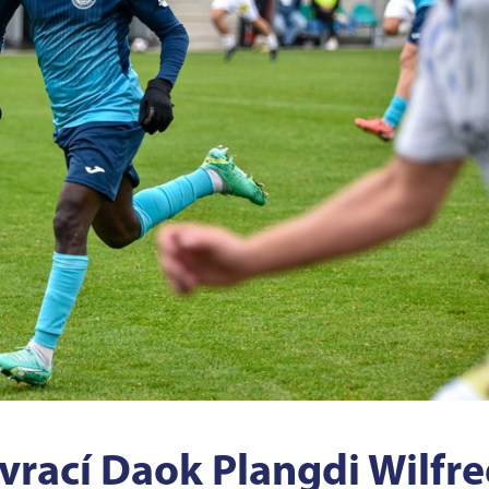
rací Daok Plangdi Wilfr