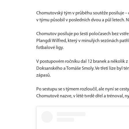
Chomutovský tým v průběhu soutěže posiluje – do
v týmu působil v posledních dvou a půl letech. 
Chomutov posiluje po šesti poločasech bez vstře
Plangdi Wilfred, který v minulých sezónách patř
fotbalové ligy.
V postupovém ročníku dal 12 branek a několik z ni
Doksanského a Tomáše Smoly. Ve třetí lize byl té
zápasů.
Po sestupu se s týmem rozloučil, ale nyní se cest
Chomutově nazve, v létě tvrdě dřel a trénoval, 