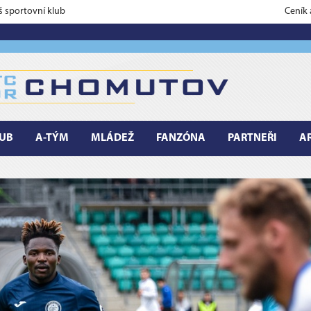
š sportovní klub
Ceník
UB
A-TÝM
MLÁDEŽ
FANZÓNA
PARTNEŘI
A