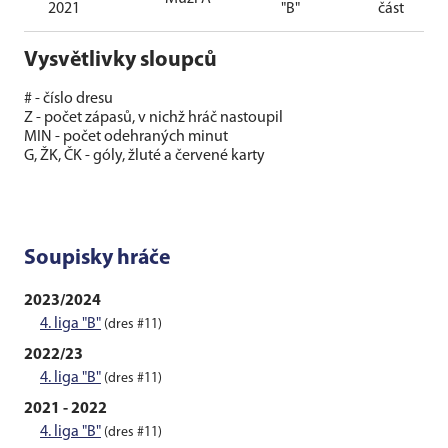
2021
"B"
část
Vysvětlivky sloupců
# - číslo dresu
Z - počet zápasů, v nichž hráč nastoupil
MIN - počet odehraných minut
G, ŽK, ČK - góly, žluté a červené karty
Soupisky hráče
2023/2024
4. liga "B"
(dres #11)
2022/23
4. liga "B"
(dres #11)
2021 - 2022
4. liga "B"
(dres #11)