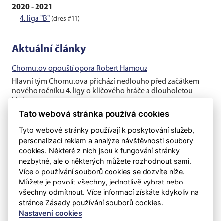
2020 - 2021
4. liga "B"
(dres #11)
Aktuální články
Chomutov opouští opora Robert Hamouz
Hlavní tým Chomutova přichází nedlouho před začátkem
nového ročníku 4. ligy o klíčového hráče a dlouholetou
klubovou oporu....
Tato webová stránka používá cookies
Těsná prohra v generálce s rezervou Dukly
Tyto webové stránky používají k poskytování služeb,
Chomutovští fotbalisté v posledním přípravném utkání před
personalizaci reklam a analýze návštěvnosti soubory
ostrými zápasy nestačili na třetiligovou pražskou Duklu B, se
cookies. Některé z nich jsou k fungování stránky
kterou v...
nezbytné, ale o některých můžete rozhodnout sami.
Více o používání souborů cookies se dozvíte níže.
Ve druhém utkání prohra s druholigovým Kladnem
Můžete je povolit všechny, jednotlivě vybrat nebo
Chomutovští fotbalisté už s kapitánem Vojtěchem Kubíkem
všechny odmítnout. Více informací získáte kdykoliv na
a Filipem Schreinerem, ale ještě bez Roberta Hamouze či
stránce Zásady používání souborů cookies.
Diega da Silvy vyzvali...
Nastavení cookies