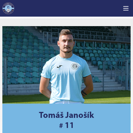
Tomáš Janošík
11
#