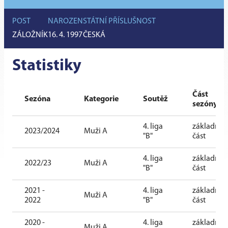
POST
NAROZEN
STÁTNÍ PŘÍSLUŠNOST
ZÁLOŽNÍK
16. 4. 1997
ČESKÁ
Statistiky
Část
Sezóna
Kategorie
Soutěž
sezóny
4. liga
základní
2023/2024
Muži A
"B"
část
4. liga
základní
2022/23
Muži A
"B"
část
2021 -
4. liga
základní
Muži A
2022
"B"
část
2020 -
4. liga
základní
Muži A