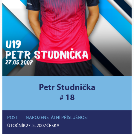
Petr Studnička
18
#
POST
NAROZEN
STÁTNÍ PŘÍSLUŠNOST
ÚTOČNÍK
27. 5. 2007
ČESKÁ