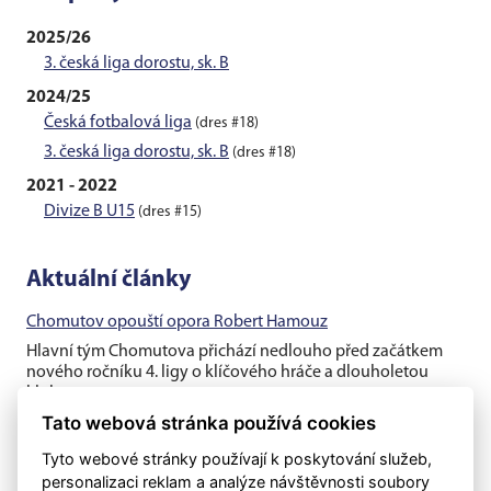
2025/26
3. česká liga dorostu, sk. B
2024/25
Česká fotbalová liga
(dres #18)
3. česká liga dorostu, sk. B
(dres #18)
2021 - 2022
Divize B U15
(dres #15)
Aktuální články
Chomutov opouští opora Robert Hamouz
Hlavní tým Chomutova přichází nedlouho před začátkem
nového ročníku 4. ligy o klíčového hráče a dlouholetou
klubovou oporu....
Tato webová stránka používá cookies
Těsná prohra v generálce s rezervou Dukly
Tyto webové stránky používají k poskytování služeb,
Chomutovští fotbalisté v posledním přípravném utkání před
personalizaci reklam a analýze návštěvnosti soubory
ostrými zápasy nestačili na třetiligovou pražskou Duklu B, se