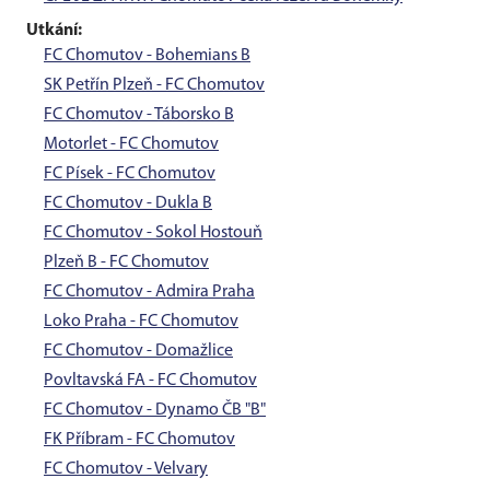
Utkání:
FC Chomutov - Bohemians B
SK Petřín Plzeň - FC Chomutov
FC Chomutov - Táborsko B
Motorlet - FC Chomutov
FC Písek - FC Chomutov
FC Chomutov - Dukla B
FC Chomutov - Sokol Hostouň
Plzeň B - FC Chomutov
FC Chomutov - Admira Praha
Loko Praha - FC Chomutov
FC Chomutov - Domažlice
Povltavská FA - FC Chomutov
FC Chomutov - Dynamo ČB "B"
FK Příbram - FC Chomutov
FC Chomutov - Velvary