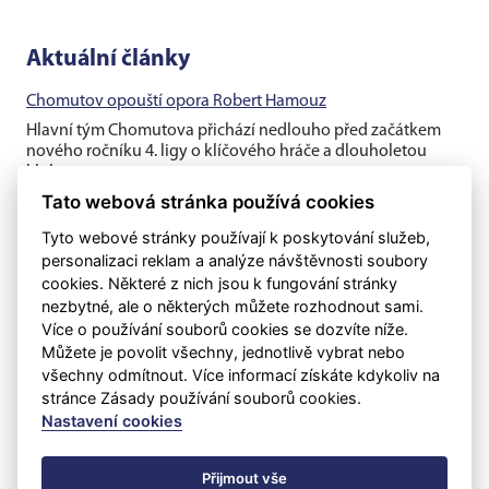
Aktuální články
Chomutov opouští opora Robert Hamouz
Hlavní tým Chomutova přichází nedlouho před začátkem
nového ročníku 4. ligy o klíčového hráče a dlouholetou
klubovou oporu....
Tato webová stránka používá cookies
Těsná prohra v generálce s rezervou Dukly
Tyto webové stránky používají k poskytování služeb,
Chomutovští fotbalisté v posledním přípravném utkání před
personalizaci reklam a analýze návštěvnosti soubory
ostrými zápasy nestačili na třetiligovou pražskou Duklu B, se
cookies. Některé z nich jsou k fungování stránky
kterou v...
nezbytné, ale o některých můžete rozhodnout sami.
Více o používání souborů cookies se dozvíte níže.
Ve druhém utkání prohra s druholigovým Kladnem
Můžete je povolit všechny, jednotlivě vybrat nebo
Chomutovští fotbalisté už s kapitánem Vojtěchem Kubíkem
všechny odmítnout. Více informací získáte kdykoliv na
a Filipem Schreinerem, ale ještě bez Roberta Hamouze či
stránce Zásady používání souborů cookies.
Diega da Silvy vyzvali...
Nastavení cookies
Přijmout vše