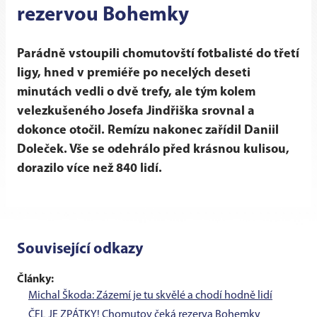
rezervou Bohemky
Parádně vstoupili chomutovští fotbalisté do třetí
ligy, hned v premiéře po necelých deseti
minutách vedli o dvě trefy, ale tým kolem
velezkušeného Josefa Jindřiška srovnal a
dokonce otočil. Remízu nakonec zařídil Daniil
Doleček. Vše se odehrálo před krásnou kulisou,
dorazilo více než 840 lidí.
Související odkazy
Články:
Michal Škoda: Zázemí je tu skvělé a chodí hodně lidí
ČFL JE ZPÁTKY! Chomutov čeká rezerva Bohemky