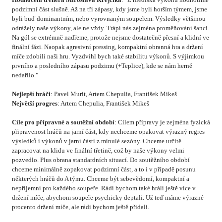
podzimní část slušně. Až na tři zápasy, kdy jsme byli horším týmem, jsme
byli buď dominantním, nebo vyrovnaným soupeřem. Výsledky většinou
odrážely naše výkony, ale ne vždy. Trápí nás zejména proměňování šanci.
Na gól se extrémně nadřeme, protože nejsme dostatečně přesní a klidní ve
finální fázi. Naopak agresivní pressing, kompaktní obranná hra a držení
míče zdobili naši hru. Vyzdvihl bych také stabilitu výkonů. S výjimkou
prvního a posledního zápasu podzimu (+Teplice), kde se nám herně
nedařilo."
Nejlepší hráči
: Pavel Murit, Artem Chepulia, František Mikeš
Největší progres
: Artem Chepulia, František Mikeš
Cíle pro přípravné a soutěžní období
: Cílem přípravy je zejména fyzická
připravenost hráčů na jarní část, kdy nechceme opakovat výrazný regres
výsledků i výkonů v jarní části z minulé sezóny. Chceme určitě
zapracovat na klidu ve finální třetině, což by naše výkony velmi
pozvedlo. Plus obrana standardních situací. Do soutěžního období
chceme minimálně zopakovat podzimní část, a to i v případě posunu
některých hráčů do A týmu. Chceme být sebevědomí, kompaktní a
nepříjemní pro každého soupeře. Rádi bychom také hráli ještě více v
držení míče, abychom soupeře psychicky deptali. Už teď máme výrazné
procento držení míče, ale rádi bychom ještě přidali.