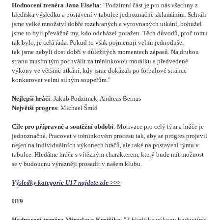
Hodnocení trenéra Jana Eiselta
: "
Podzimní část je pro nás všechny z
hlediska výsledku a postavení v tabulce jednoznačně zklamáním. Sehráli
jsme velké množství dobře rozehraných a vyrovnaných utkání, bohužel
jsme to byli převážně my, kdo odcházel poražen. Těch důvodů, proč tomu
tak bylo, je celá řada. Pokud to však pojmenuji velmi jednoduše,
tak jsme nebyli dost dobří v důležitých momentech zápasů. Na druhou
stranu musím tým pochválit za tréninkovou morálku a předvedené
výkony ve většině utkání, kdy jsme dokázali po fotbalové stránce
konkurovat velmi silným soupeřům."
Nejlepší hráči
: Jakub Podzimek, Andreas Bernas
Největší progres
: Michael Šmíd
Cíle pro přípravné a soutěžní období
: Motivace pro celý tým a hráče je
jednoznačná. Pracovat v tréninkovém procesu tak, aby se progres projevil
nejen na individuálních výkonech hráčů, ale také na postavení týmu v
tabulce. Hledáme hráče s vítězným charakterem, který bude mít možnost
se v budoucnu výrazněji prosadit v našem klubu.
Výsledky kategorie U17 najdete zde >>>
U19
Hodnocení trenéra Miroslava Krejčíka
: "Z hlediska výkonu hodnotíme