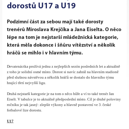
dorostů U17 a U19
Podzimní část za sebou mají také dorosty
trenérů Miroslava Krejčíka a Jana Eiselta. O něco
lépe na tom je nejstarší mládežnická kategorie,
která měla dokonce i šňůru vítězství a několik
hráčů se mihlo i v hlavním týmu.
Devatenáctka prožívá jednu z nejlepších sezón posledních let a aktuálně
z toho je solidní osmé místo. Dorost si navíc zahrál na hlavním stadioně
před slušnou návstěvou a několik hráčů se dostalo do hlavního týmu
hrající třetí nejvyšší ligu.
Druhá nejstarší kategorie je na tom o něco hůře a ví to také trenér Jan
Eiselt. V tabulce je to aktuálně předposlední místo. Cíl je druhé poloviny
ročníku je tak jasný: zlepšit výkony a hlavně postavení ve 3. české
fotbalové lize dorostu.
U17