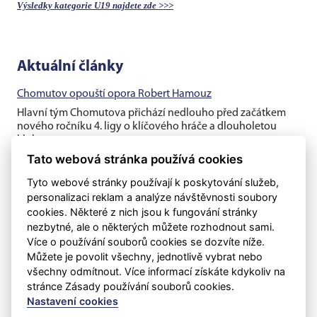
Výsledky kategorie U19 najdete zde >>>
Aktuální články
Chomutov opouští opora Robert Hamouz
Hlavní tým Chomutova přichází nedlouho před začátkem
nového ročníku 4. ligy o klíčového hráče a dlouholetou
klubovou oporu....
Tato webová stránka používá cookies
Těsná prohra v generálce s rezervou Dukly
Tyto webové stránky používají k poskytování služeb,
Chomutovští fotbalisté v posledním přípravném utkání před
personalizaci reklam a analýze návštěvnosti soubory
ostrými zápasy nestačili na třetiligovou pražskou Duklu B, se
cookies. Některé z nich jsou k fungování stránky
kterou v...
nezbytné, ale o některých můžete rozhodnout sami.
Více o používání souborů cookies se dozvíte níže.
Ve druhém utkání prohra s druholigovým Kladnem
Můžete je povolit všechny, jednotlivě vybrat nebo
Chomutovští fotbalisté už s kapitánem Vojtěchem Kubíkem
všechny odmítnout. Více informací získáte kdykoliv na
a Filipem Schreinerem, ale ještě bez Roberta Hamouze či
stránce Zásady používání souborů cookies.
Diega da Silvy vyzvali...
Nastavení cookies