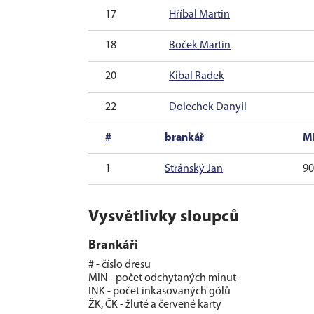
17
Hříbal Martin
18
Boček Martin
20
Kibal Radek
22
Dolechek Danyil
#
brankář
M
1
Stránský Jan
90
Vysvětlivky sloupců
Brankáři
# - číslo dresu
MIN - počet odchytaných minut
INK - počet inkasovaných gólů
ŽK, ČK - žluté a červené karty