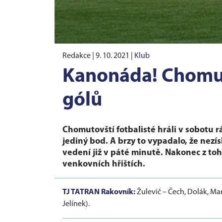
Redakce |
9. 10. 2021
|
Klub
Kanonáda! Chomut
gólů
Chomutovští fotbalisté hráli v sobotu 
jediný bod. A brzy to vypadalo, že nez
vedení již v páté minutě. Nakonec z to
venkovních hřištích.
TJ TATRAN Rakovník:
Žulevič – Čech, Dolák, Mar
Jelínek).