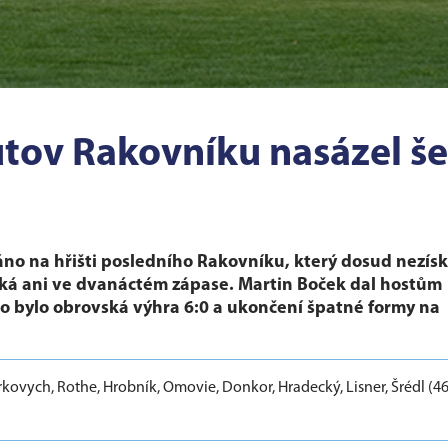
ov Rakovníku nasázel še
ráno na hřišti posledního Rakovníku, který dosud nezísk
íská ani ve dvanáctém zápase. Martin Boček dal hostům
ho bylo obrovská výhra 6:0 a ukončení špatné formy na
kovych, Rothe, Hrobník, Omovie, Donkor, Hradecký, Lisner, Šrédl (46