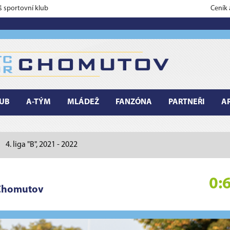
š sportovní klub
Ceník
UB
A-TÝM
MLÁDEŽ
FANZÓNA
PARTNEŘI
A
4. liga "B", 2021 - 2022
0:
Chomutov