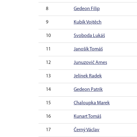
8
Gedeon Filip
9
Kubík Vojtěch
10
Svoboda Lukáš
11
Janošík Tomáš
12
Junuzovič Arnes
13
Jelínek Radek
14
Gedeon Patrik
15
Chaloupka Marek
16
Kunart Tomáš
17
Černý Václav