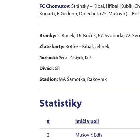
FC Chomutov:
Stránský – Kibal, Hříbal, Kubík, C
Kunart), F. Gedeon, Dolechek (75. Mušovič) – Boč
Branky:
5. Boček, 16. Boček, 67. Svoboda, 72. Sv
Žluté karty:
Rothe – Kibal, Jelínek
Rozhodčí:
Pena - Pastyřík, Kříž
Diváci:
68
Stadion:
MA Šamotka, Rakovník
Statistiky
#
hráči v poli
2
Mušovič Edis