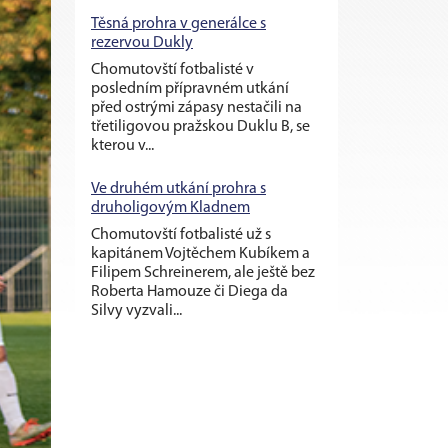
Těsná prohra v generálce s
rezervou Dukly
Chomutovští fotbalisté v
posledním přípravném utkání
před ostrými zápasy nestačili na
třetiligovou pražskou Duklu B, se
kterou v...
Ve druhém utkání prohra s
druholigovým Kladnem
Chomutovští fotbalisté už s
kapitánem Vojtěchem Kubíkem a
Filipem Schreinerem, ale ještě bez
Roberta Hamouze či Diega da
Silvy vyzvali...