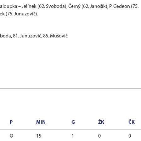
haloupka – Jelínek (62. Svoboda), Černý (62. Janošík), P. Gedeon (75.
ek (75. Junuzovič).
oboda, 81. Junuzovič, 85. Mušovič
P
MIN
G
ŽK
ČK
O
15
1
0
0