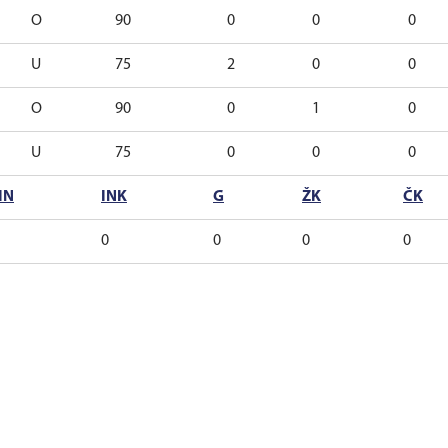
O
90
0
0
0
U
75
2
0
0
O
90
0
1
0
U
75
0
0
0
IN
INK
G
ŽK
ČK
0
0
0
0