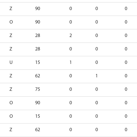
Z
90
0
0
0
O
90
0
0
0
Z
28
2
0
0
Z
28
0
0
0
U
15
1
0
0
Z
62
0
1
0
Z
75
0
0
0
O
90
0
0
0
O
15
0
0
0
Z
62
0
0
0