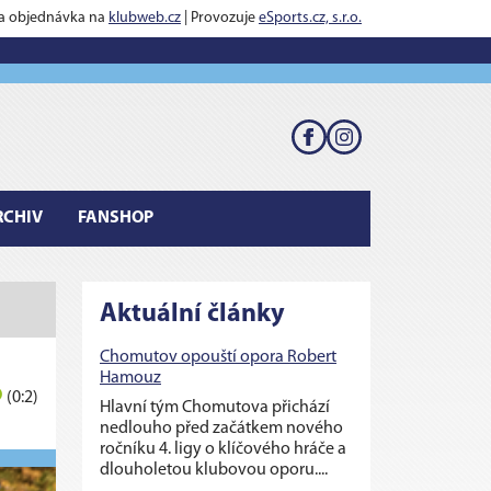
 a objednávka na
klubweb.cz
| Provozuje
eSports.cz, s.r.o.
RCHIV
FANSHOP
Aktuální články
Chomutov opouští opora Robert
Hamouz
6
(0:2)
Hlavní tým Chomutova přichází
nedlouho před začátkem nového
ročníku 4. ligy o klíčového hráče a
dlouholetou klubovou oporu....