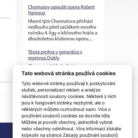
Chomutov opouští opora Robert
Hamouz
Hlavní tým Chomutova přichází
nedlouho před začátkem nového
ročníku 4. ligy o klíčového hráče a
dlouholetou klubovou oporu....
Těsná prohra v generálce s
rezervou Dukly
Chomutovští fotbalisté v
posledním přípravném utkání
Tato webová stránka používá cookies
před ostrými zápasy nestačili na
Tyto webové stránky používají k poskytování
třetiligovou pražskou Duklu B, se
služeb, personalizaci reklam a analýze
kterou v...
návštěvnosti soubory cookies. Některé z nich
jsou k fungování stránky nezbytné, ale o
některých můžete rozhodnout sami. Více o
používání souborů cookies se dozvíte níže.
Můžete je povolit všechny, jednotlivě vybrat
nebo všechny odmítnout. Více informací získáte
RSS
kdykoliv na stránce Zásady používání souborů