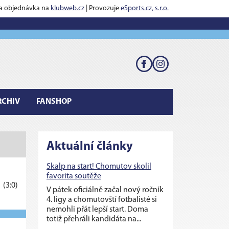
 a objednávka na
klubweb.cz
| Provozuje
eSports.cz, s.r.o.
RCHIV
FANSHOP
Aktuální články
Skalp na start! Chomutov skolil
favorita soutěže
1
(3:0)
V pátek oficiálně začal nový ročník
4. ligy a chomutovští fotbalisté si
nemohli přát lepší start. Doma
totiž přehráli kandidáta na...