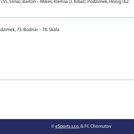
55. Šíma), Bartoň – Mikeš, Klemsa (J. Kibal), Podzimek, Hönig (62.
odzimek, 73. Bodnár – 78. Skála
©
eSports s.r.o.
& FC Chomutov