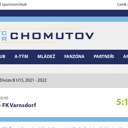
š sportovní klub
Ceník
UB
A-TÝM
MLÁDEŽ
FANZÓNA
PARTNEŘI
A
Divize B U15, 2021 - 2022
10:00
5:
–
FK Varnsdorf