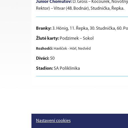
Junior Chomutov:
D. Gross – Kocourek, Novotný (
Rektor) – Vitvar (48. Bodnár), Studnička, Řepka.
Branky:
3. Hönig, 11. Řepka, 30. Studnička, 60. P
Žluté karty:
Podzimek – Sokol
Rozhodčí:
Havlíček - Hörl, Nedvěd
Diváci:
50
Stadion:
SA Poliklinika
Nastavení cookies