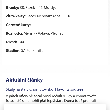
Branky:
38. Rezek – 46. Murdych
Žluté karty:
Pačes, Nepovím (oba ROU)
Červené karty:
–
Rozhodčí:
Menšík - Votava, Plecháč
Diváci:
100
Stadion:
SA Poliklinika
Aktuální články
Skalp na start! Chomutov skolil favorita soutěže
V pátek oficiálně začal nový ročník 4. ligy a chomutovští
fotbalisté si nemohli přát lepší start. Doma totiž přehráli
kandidáta na...