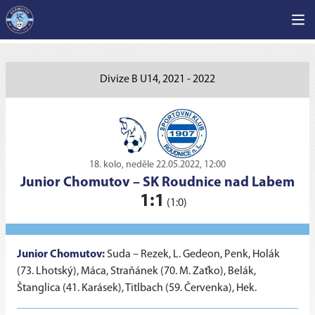
Divize B U14, 2021 - 2022
18. kolo, neděle 22.05.2022, 12:00
Junior Chomutov
–
SK Roudnice nad Labem
1:1
(1:0)
Junior Chomutov:
Suda – Rezek, L. Gedeon, Penk, Holák
(73. Lhotský), Máca, Straňánek (70. M. Zaťko), Belák,
Štanglica (41. Karásek), Titlbach (59. Červenka), Hek.