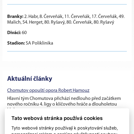
Branky:
2. Habr, 8. Červeňák, 11. Červeňák, 17. Červeňák, 49.
Malich, 54. Herget, 80. Ryšavý, 80. Červeňák, 80. Ryšavý
Diváci:
60
Stadion:
SA Poliklinika
Aktuální články
Chomutov opouští opora Robert Hamouz
Hlavní tým Chomutova přichází nedlouho před začátkem
nového ročníku 4. ligy o klíčového hráče a dlouholetou
klubovou oporu....
Tato webová stránka používá cookies
Těsná prohra v generálce s rezervou Dukly
Tyto webové stránky používají k poskytování služeb,
Chomutovští fotbalisté v posledním přípravném utkání před