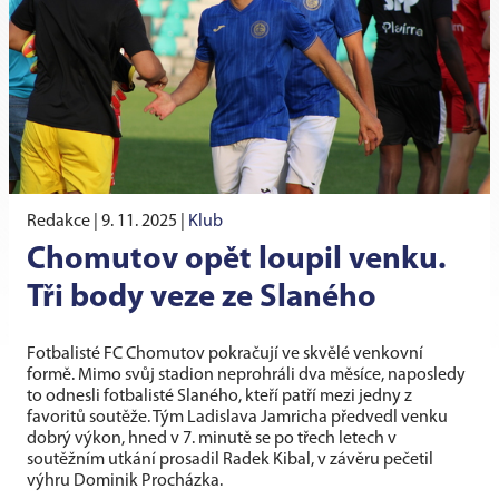
Redakce |
9. 11. 2025
|
Klub
Chomutov opět loupil venku.
Tři body veze ze Slaného
Fotbalisté FC Chomutov pokračují ve skvělé venkovní
formě. Mimo svůj stadion neprohráli dva měsíce, naposledy
to odnesli fotbalisté Slaného, kteří patří mezi jedny z
favoritů soutěže. Tým Ladislava Jamricha předvedl venku
dobrý výkon, hned v 7. minutě se po třech letech v
soutěžním utkání prosadil Radek Kibal, v závěru pečetil
výhru Dominik Procházka.