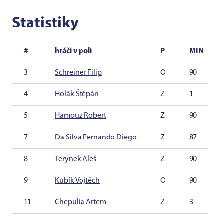
Statistiky
#
hráči v poli
P
MIN
3
Schreiner Filip
O
90
4
Holák Štěpán
Z
1
5
Hamouz Robert
Z
90
7
Da Silva Fernando Diego
Z
87
8
Terynek Aleš
Z
90
9
Kubík Vojtěch
O
90
11
Chepulia Artem
Z
3