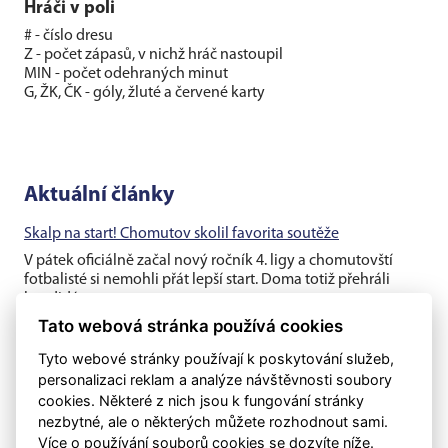
Hráči v poli
# - číslo dresu
Z - počet zápasů, v nichž hráč nastoupil
MIN - počet odehraných minut
G, ŽK, ČK - góly, žluté a červené karty
Aktuální články
Skalp na start! Chomutov skolil favorita soutěže
V pátek oficiálně začal nový ročník 4. ligy a chomutovští
fotbalisté si nemohli přát lepší start. Doma totiž přehráli
kandidáta na...
Tato webová stránka používá cookies
Chomutov opouští opora Robert Hamouz
Tyto webové stránky používají k poskytování služeb,
Hlavní tým Chomutova přichází nedlouho před začátkem
personalizaci reklam a analýze návštěvnosti soubory
nového ročníku 4. ligy o klíčového hráče a dlouholetou
cookies. Některé z nich jsou k fungování stránky
klubovou oporu....
nezbytné, ale o některých můžete rozhodnout sami.
Více o používání souborů cookies se dozvíte níže.