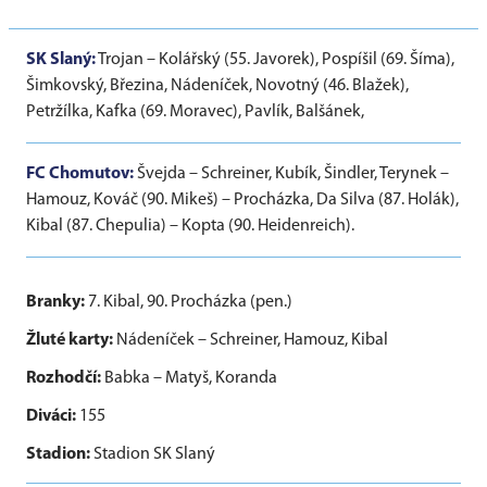
SK Slaný:
Trojan – Kolářský (55. Javorek), Pospíšil (69. Šíma),
Šimkovský, Březina, Nádeníček, Novotný (46. Blažek),
Petržílka, Kafka (69. Moravec), Pavlík, Balšánek,
FC Chomutov:
Švejda – Schreiner, Kubík, Šindler, Terynek –
Hamouz, Kováč (90. Mikeš) – Procházka, Da Silva (87. Holák),
Kibal (87. Chepulia) – Kopta (90. Heidenreich).
Branky:
7. Kibal, 90. Procházka (pen.)
Žluté karty:
Nádeníček – Schreiner, Hamouz, Kibal
Rozhodčí:
Babka – Matyš, Koranda
Diváci:
155
Stadion:
Stadion SK Slaný