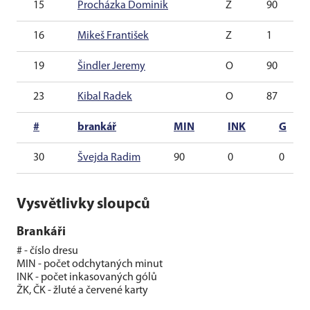
15
Procházka Dominik
Z
90
16
Mikeš František
Z
1
19
Šindler Jeremy
O
90
23
Kibal Radek
O
87
#
brankář
MIN
INK
G
30
Švejda Radim
90
0
0
Vysvětlivky sloupců
Brankáři
# - číslo dresu
MIN - počet odchytaných minut
INK - počet inkasovaných gólů
ŽK, ČK - žluté a červené karty