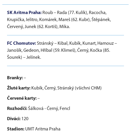
SK Aritma Praha:
Roub – Rada (77. Kulík), Racocha,
Krupička, Ielitro, Komárek, Mareš (62. Kubr), Štěpánek,
Červený, Junek (62. Kortiš), Mika.
FC Chomutov:
Stránský – Kibal, Kubík, Kunart, Hamouz –
Janošík, Gedeon, Hříbal (59. Klimeš), Černý, Kočka (85.
Šourek) – Jelínek.
Branky:
–
Žluté karty:
Kubík, Černý, Stránský (všichni CHM)
Červené karty:
–
Rozhodčí:
Šálková - Černý, Fencl
Diváci:
120
Stadion:
UMT Aritma Praha