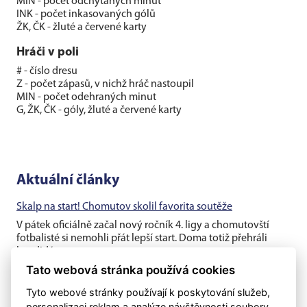
MIN - počet odchytaných minut
INK - počet inkasovaných gólů
ŽK, ČK - žluté a červené karty
Hráči v poli
# - číslo dresu
Z - počet zápasů, v nichž hráč nastoupil
MIN - počet odehraných minut
G, ŽK, ČK - góly, žluté a červené karty
Aktuální články
Skalp na start! Chomutov skolil favorita soutěže
V pátek oficiálně začal nový ročník 4. ligy a chomutovští
fotbalisté si nemohli přát lepší start. Doma totiž přehráli
kandidáta na...
Tato webová stránka používá cookies
Chomutov opouští opora Robert Hamouz
Tyto webové stránky používají k poskytování služeb,
Hlavní tým Chomutova přichází nedlouho před začátkem
personalizaci reklam a analýze návštěvnosti soubory