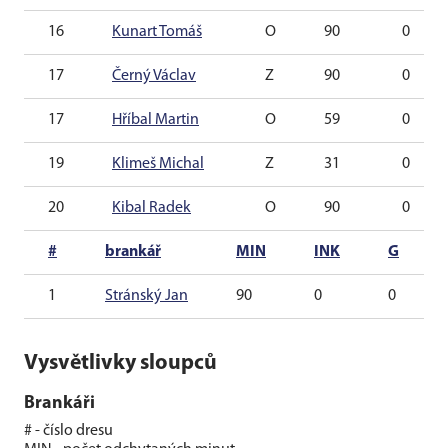
16
Kunart Tomáš
O
90
0
17
Černý Václav
Z
90
0
17
Hříbal Martin
O
59
0
19
Klimeš Michal
Z
31
0
20
Kibal Radek
O
90
0
#
brankář
MIN
INK
G
1
Stránský Jan
90
0
0
Vysvětlivky sloupců
Brankáři
# - číslo dresu