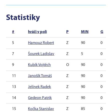
Statistiky
#
hráči v poli
P
MIN
G
5
Hamouz Robert
Z
90
0
7
Šourek Ladislav
Z
5
0
9
Kubík Vojtěch
O
90
0
11
Janošík Tomáš
Z
90
0
13
Jelínek Radek
Z
90
0
14
Gedeon Patrik
Z
90
0
15
Kočka Stanislav
Z
85
0