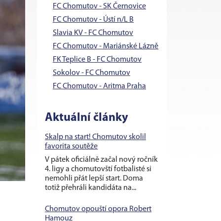
FC Chomutov - SK Černovice
FC Chomutov - Ústí n/L B
Slavia KV - FC Chomutov
FC Chomutov - Mariánské Lázně
FK Teplice B - FC Chomutov
Sokolov - FC Chomutov
FC Chomutov - Aritma Praha
Aktuální články
Skalp na start! Chomutov skolil
favorita soutěže
V pátek oficiálně začal nový ročník
4. ligy a chomutovští fotbalisté si
nemohli přát lepší start. Doma
totiž přehráli kandidáta na...
Chomutov opouští opora Robert
Hamouz