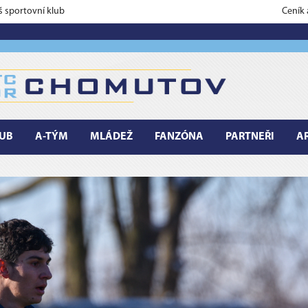
š sportovní klub
Ceník
UB
A-TÝM
MLÁDEŽ
FANZÓNA
PARTNEŘI
A