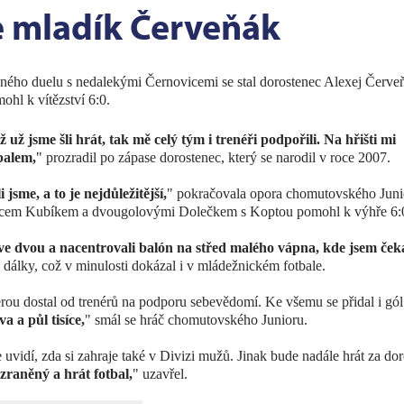
se mladík Červeňák
vného duelu s nedalekými Černovicemi se stal dorostenec Alexej Červe
ohl k vítězství 6:0.
už jsme šli hrát, tak mě celý tým i trenéři podpořili. Na hřišti mi
balem,
" prozradil po zápase dorostenec, který se narodil v roce 2007.
jsme, a to je nejdůležitější,
" pokračovala opora chomutovského Juni
ráncem Kubíkem a dvougolovými Dolečkem s Koptou pomohl k výhře 6:
 ve dvou a nacentrovali balón na střed malého vápna, kde jsem ček
z dálky, což v minulosti dokázal i v mládežnickém fotbale.
erou dostal od trenérů na podporu sebevědomí. Ke všemu se přidal i gól
a a půl tisíce,
" smál se hráč chomutovského Junioru.
 uvidí, zda si zahraje také v Divizi mužů. Jinak bude nadále hrát za dor
zraněný a hrát fotbal,
" uzavřel.