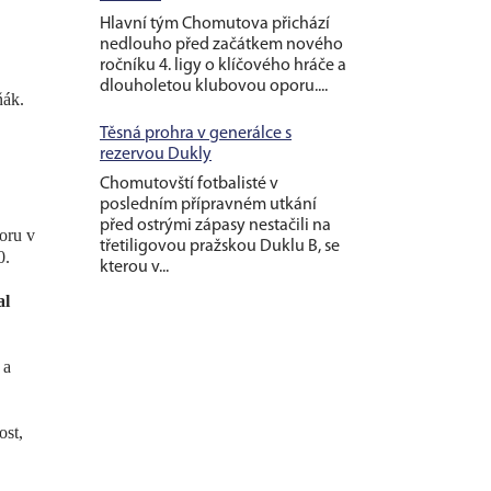
Hlavní tým Chomutova přichází
nedlouho před začátkem nového
ročníku 4. ligy o klíčového hráče a
dlouholetou klubovou oporu....
ňák.
Těsná prohra v generálce s
rezervou Dukly
Chomutovští fotbalisté v
posledním přípravném utkání
před ostrými zápasy nestačili na
oru v
třetiligovou pražskou Duklu B, se
0.
kterou v...
al
 a
ost,