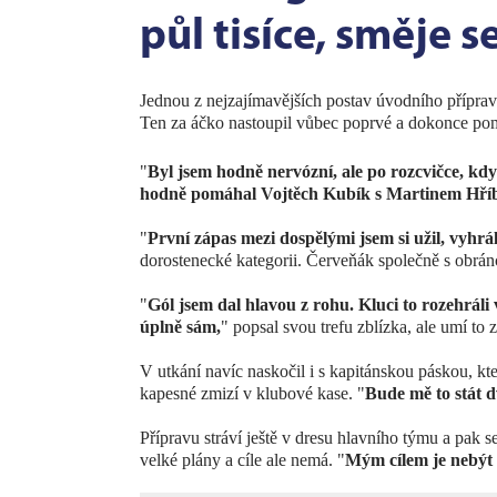
půl tisíce, směje 
Jednou z nejzajímavějších postav úvodního přípra
Ten za áčko nastoupil vůbec poprvé a dokonce pom
"
Byl jsem hodně nervózní, ale po rozcvičce, když 
hodně pomáhal Vojtěch Kubík s Martinem Hří
"
První zápas mezi dospělými jsem si užil, vyhráli 
dorostenecké kategorii. Červeňák společně s ob
"
Gól jsem dal hlavou z rohu. Kluci to rozehráli
úplně sám,
" popsal svou trefu zblízka, ale umí to 
V utkání navíc naskočil i s kapitánskou páskou, kt
kapesné zmizí v klubové kase. "
Bude mě to stát dv
Přípravu stráví ještě v dresu hlavního týmu a pak se
velké plány a cíle ale nemá. "
Mým cílem je nebýt 