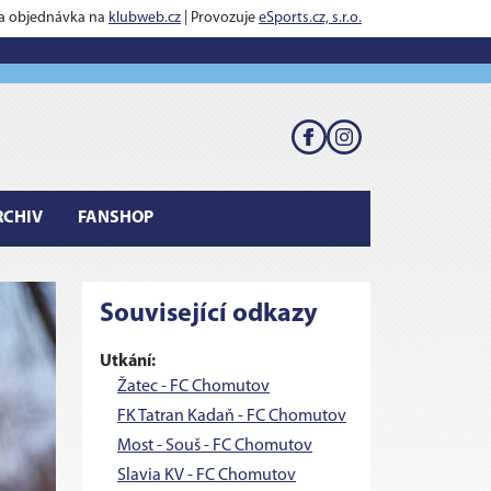
 a objednávka na
klubweb.cz
| Provozuje
eSports.cz, s.r.o.
RCHIV
FANSHOP
Související odkazy
Utkání:
Žatec - FC Chomutov
FK Tatran Kadaň - FC Chomutov
Most - Souš - FC Chomutov
Slavia KV - FC Chomutov