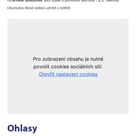
na
Arnese Junuzoviče
, jenž zasekl a pohotově skóroval –
2:1
. Nakonec
Chomutov těsné vedení udržel a zvítězil.
Ohlasy