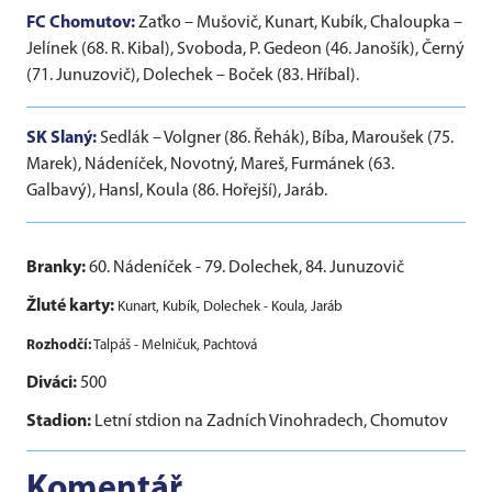
FC Chomutov:
Zaťko – Mušovič, Kunart, Kubík, Chaloupka –
Jelínek (68. R. Kibal), Svoboda, P. Gedeon (46. Janošík), Černý
(71. Junuzovič), Dolechek – Boček (83. Hříbal).
SK Slaný:
Sedlák – Volgner (86. Řehák), Bíba, Maroušek (75.
Marek), Nádeníček, Novotný, Mareš, Furmánek (63.
Galbavý), Hansl, Koula (86. Hořejší), Jaráb.
Branky:
60. Nádeníček - 79. Dolechek, 84. Junuzovič
Žluté karty:
Kunart, Kubík, Dolechek - Koula, Jaráb
Rozhodčí:
Talpáš - Melničuk, Pachtová
Diváci:
500
Stadion:
Letní stdion na Zadních Vinohradech, Chomutov
Komentář