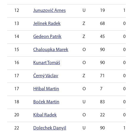
12
Junuzovič Arnes
U
19
1
13
Jelínek Radek
Z
68
0
14
Gedeon Patrik
Z
45
0
15
Chaloupka Marek
O
90
0
16
Kunart Tomáš
O
90
0
17
Černý Václav
Z
71
0
17
Hříbal Martin
O
7
0
18
Boček Martin
U
83
0
20
Kibal Radek
O
22
0
22
Dolechek Danyil
U
90
1