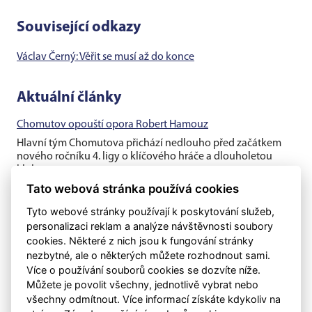
Související odkazy
Václav Černý: Věřit se musí až do konce
Aktuální články
Chomutov opouští opora Robert Hamouz
Hlavní tým Chomutova přichází nedlouho před začátkem
nového ročníku 4. ligy o klíčového hráče a dlouholetou
klubovou oporu....
Tato webová stránka používá cookies
Těsná prohra v generálce s rezervou Dukly
Tyto webové stránky používají k poskytování služeb,
Chomutovští fotbalisté v posledním přípravném utkání před
personalizaci reklam a analýze návštěvnosti soubory
ostrými zápasy nestačili na třetiligovou pražskou Duklu B, se
cookies. Některé z nich jsou k fungování stránky
kterou v...
nezbytné, ale o některých můžete rozhodnout sami.
Více o používání souborů cookies se dozvíte níže.
Ve druhém utkání prohra s druholigovým Kladnem
Můžete je povolit všechny, jednotlivě vybrat nebo
Chomutovští fotbalisté už s kapitánem Vojtěchem Kubíkem
všechny odmítnout. Více informací získáte kdykoliv na
a Filipem Schreinerem, ale ještě bez Roberta Hamouze či