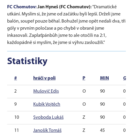
FC Chomutov:
Jan Hyneš (FC Chomutov):
"Dramatické
utkání. Myslím si, že jsme od začátku byli lepší. Drželi jsme
balón, soupeř pouze běhal. Bohužel jsme opět nedali dva, tři
góly v prvním poločase a po chybě v obraně jsme
inkasovali. Zaplaťpánbůh jsme to ale otočili na 2:1,
každopádně si myslím, že jsme si výhru zasloužili."
Statistiky
#
hráči v poli
P
MIN
G
2
Mušovič Edis
O
90
0
9
Kubík Vojtěch
O
90
0
10
Svoboda Lukáš
Z
90
0
11
Janošík Tomáš
Z
45
0