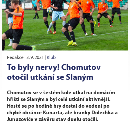
Redakce |
3. 9. 2021
|
Klub
To byly nervy! Chomutov
otočil utkání se Slaným
Chomutov se v šestém kole utkal na domácím
hřišti se Slaným a byl celé utkání aktivnější.
Hosté se po hodině hry dostal do vedení po
chybě obránce Kunarta, ale branky Dolechka a
Junuzoviče v závěru stav duelu otočili.