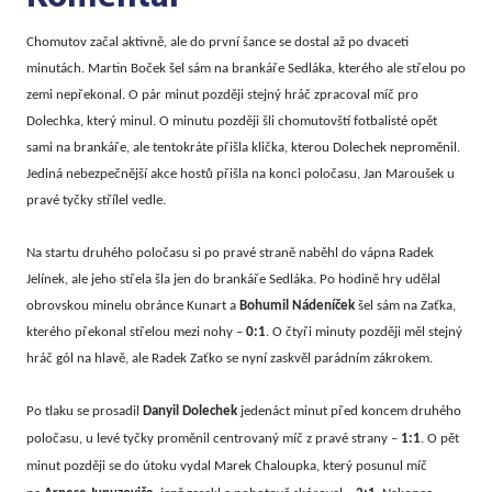
Chomutov začal aktivně, ale do první šance se dostal až po dvaceti
minutách. Martin Boček šel sám na brankáře Sedláka, kterého ale střelou po
zemi nepřekonal. O pár minut později stejný hráč zpracoval míč pro
Dolechka, který minul. O minutu později šli chomutovští fotbalisté opět
sami na brankáře, ale tentokráte přišla klička, kterou Dolechek neproměnil.
Jediná nebezpečnější akce hostů přišla na konci poločasu, Jan Maroušek u
pravé tyčky střílel vedle.
Na startu druhého poločasu si po pravé straně naběhl do vápna Radek
Jelínek, ale jeho střela šla jen do brankáře Sedláka. Po hodině hry udělal
obrovskou minelu obránce Kunart a
Bohumil Nádeníček
šel sám na Zaťka,
kterého překonal střelou mezi nohy –
0:1
. O čtyři minuty později měl stejný
hráč gól na hlavě, ale Radek Zaťko se nyní zaskvěl parádním zákrokem.
Po tlaku se prosadil
Danyil Dolechek
jedenáct minut před koncem druhého
poločasu, u levé tyčky proměnil centrovaný míč z pravé strany –
1:1
. O pět
minut později se do útoku vydal Marek Chaloupka, který posunul míč