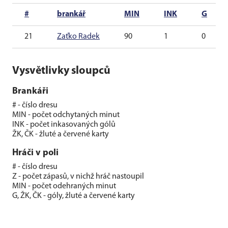
#
brankář
MIN
INK
G
21
Zaťko Radek
90
1
0
Vysvětlivky sloupců
Brankáři
# - číslo dresu
MIN - počet odchytaných minut
INK - počet inkasovaných gólů
ŽK, ČK - žluté a červené karty
Hráči v poli
# - číslo dresu
Z - počet zápasů, v nichž hráč nastoupil
MIN - počet odehraných minut
G, ŽK, ČK - góly, žluté a červené karty