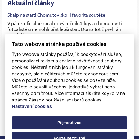
Aktuální články
Skalp na start! Chomutov skolil favorita soutěže
V pátek oficiálně začal nový ročník 4. ligy a chomutovští
fotbalisté si nemohli přát lepší start. Doma totiž přehráli
kandidáta na...
Tato webová stránka používá cookies
Chomutov opouští opora Robert Hamouz
Tyto webové stránky používají k poskytování služeb,
Hlavní tým Chomutova přichází nedlouho před začátkem
personalizaci reklam a analýze návštěvnosti soubory
nového ročníku 4. ligy o klíčového hráče a dlouholetou
cookies. Některé z nich jsou k fungování stránky
klubovou oporu....
nezbytné, ale o některých můžete rozhodnout sami.
Více o používání souborů cookies se dozvíte níže.
Těsná prohra v generálce s rezervou Dukly
Můžete je povolit všechny, jednotlivě vybrat nebo
Chomutovští fotbalisté v posledním přípravném utkání před
všechny odmítnout. Více informací získáte kdykoliv na
ostrými zápasy nestačili na třetiligovou pražskou Duklu B, se
stránce Zásady používání souborů cookies.
kterou v...
Nastavení cookies
Přijmout vše
Pouze nezbytné