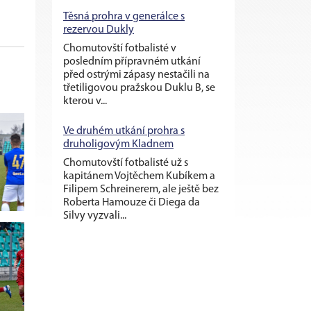
Těsná prohra v generálce s
rezervou Dukly
Chomutovští fotbalisté v
posledním přípravném utkání
před ostrými zápasy nestačili na
třetiligovou pražskou Duklu B, se
kterou v...
Ve druhém utkání prohra s
druholigovým Kladnem
Chomutovští fotbalisté už s
kapitánem Vojtěchem Kubíkem a
Filipem Schreinerem, ale ještě bez
Roberta Hamouze či Diega da
Silvy vyzvali...