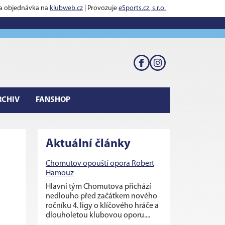
 a objednávka na
klubweb.cz
| Provozuje
eSports.cz, s.r.o.
RCHIV
FANSHOP
Aktuální články
Chomutov opouští opora Robert
Hamouz
Hlavní tým Chomutova přichází
nedlouho před začátkem nového
ročníku 4. ligy o klíčového hráče a
dlouholetou klubovou oporu....