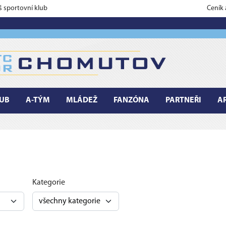
š sportovní klub
Ceník
UB
A-TÝM
MLÁDEŽ
FANZÓNA
PARTNEŘI
A
Kategorie