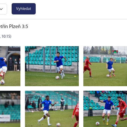
Vyhledat
řín Plzeň 3:5
, 10:15)