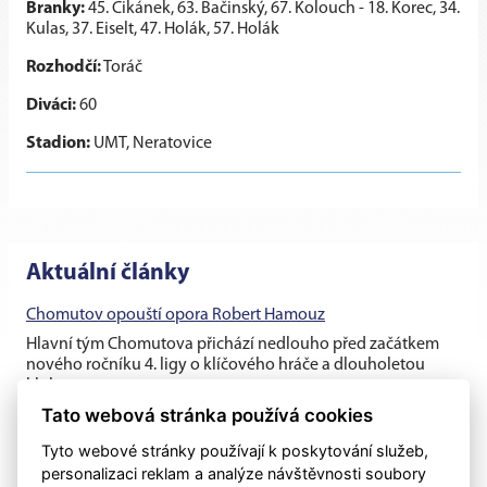
Branky:
45. Cikánek, 63. Bačinský, 67. Kolouch - 18. Korec, 34.
Kulas, 37. Eiselt, 47. Holák, 57. Holák
Rozhodčí:
Toráč
Diváci:
60
Stadion:
UMT, Neratovice
Aktuální články
Chomutov opouští opora Robert Hamouz
Hlavní tým Chomutova přichází nedlouho před začátkem
nového ročníku 4. ligy o klíčového hráče a dlouholetou
klubovou oporu....
Tato webová stránka používá cookies
Těsná prohra v generálce s rezervou Dukly
Tyto webové stránky používají k poskytování služeb,
Chomutovští fotbalisté v posledním přípravném utkání před
personalizaci reklam a analýze návštěvnosti soubory
ostrými zápasy nestačili na třetiligovou pražskou Duklu B, se