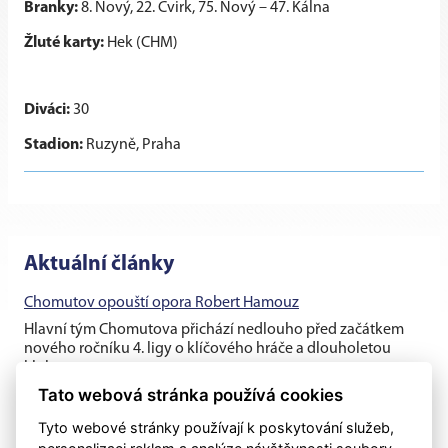
Branky:
8. Nový, 22. Čvirk, 75. Nový – 47. Kálna
Žluté karty:
Hek (CHM)
Diváci:
30
Stadion:
Ruzyně, Praha
Aktuální články
Chomutov opouští opora Robert Hamouz
Hlavní tým Chomutova přichází nedlouho před začátkem
nového ročníku 4. ligy o klíčového hráče a dlouholetou
klubovou oporu....
Tato webová stránka používá cookies
Těsná prohra v generálce s rezervou Dukly
Tyto webové stránky používají k poskytování služeb,
Chomutovští fotbalisté v posledním přípravném utkání před