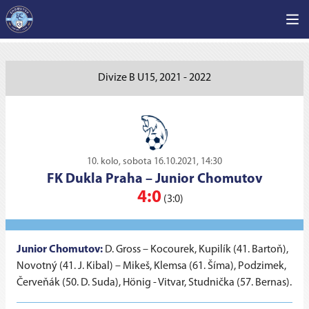
Divize B U15, 2021 - 2022
10. kolo, sobota 16.10.2021, 14:30
FK Dukla Praha
–
Junior Chomutov
4:0
(3:0)
Junior Chomutov:
D. Gross – Kocourek, Kupilík (41. Bartoň),
Novotný (41. J. Kibal) – Mikeš, Klemsa (61. Šíma), Podzimek,
Červeňák (50. D. Suda), Hönig - Vitvar, Studnička (57. Bernas).