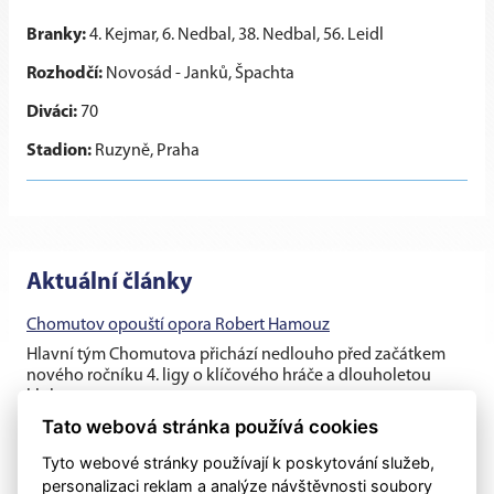
Branky:
4. Kejmar, 6. Nedbal, 38. Nedbal, 56. Leidl
Rozhodčí:
Novosád - Janků, Špachta
Diváci:
70
Stadion:
Ruzyně, Praha
Aktuální články
Chomutov opouští opora Robert Hamouz
Hlavní tým Chomutova přichází nedlouho před začátkem
nového ročníku 4. ligy o klíčového hráče a dlouholetou
klubovou oporu....
Tato webová stránka používá cookies
Těsná prohra v generálce s rezervou Dukly
Tyto webové stránky používají k poskytování služeb,
Chomutovští fotbalisté v posledním přípravném utkání před
personalizaci reklam a analýze návštěvnosti soubory