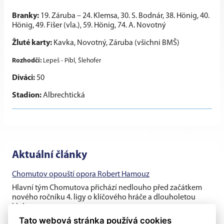
Branky:
19. Záruba – 24. Klemsa, 30. S. Bodnár, 38. Hönig, 40.
Hönig, 49. Fišer (vla.), 59. Hönig, 74. A. Novotný
Žluté karty:
Kavka, Novotný, Záruba (všichni BMŠ)
Rozhodčí:
Lepeš - Píbl, Šlehofer
Diváci:
50
Stadion:
Albrechtická
Aktuální články
Chomutov opouští opora Robert Hamouz
Hlavní tým Chomutova přichází nedlouho před začátkem
nového ročníku 4. ligy o klíčového hráče a dlouholetou
klubovou oporu....
Tato webová stránka používá cookies