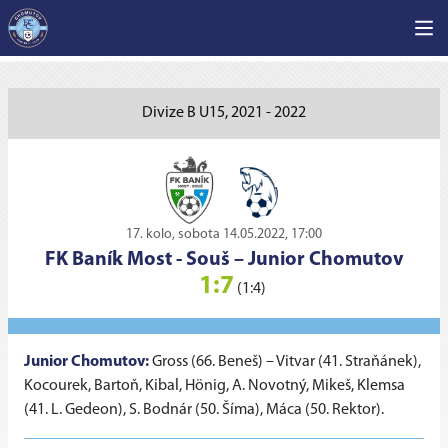
Divize B U15, 2021 - 2022
17. kolo, sobota 14.05.2022, 17:00
FK Baník Most - Souš
–
Junior Chomutov
1:7
(1:4)
Junior Chomutov:
Gross (66. Beneš) – Vitvar (41. Straňánek),
Kocourek, Bartoň, Kibal, Hönig, A. Novotný, Mikeš, Klemsa
(41. L. Gedeon), S. Bodnár (50. Šíma), Máca (50. Rektor).