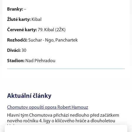
Branky:
–
Žluté karty:
Kibal
Červené karty:
79. Kibal (2ŽK)
Rozhodčí:
Suchar - Ngo, Panchartek
Diváci:
30
Stadion:
Nad Přehradou
Aktuální články
Chomutov opouští opora Robert Hamouz
Hlavní tým Chomutova přichází nedlouho před začátkem
nového ročníku 4. ligy o klíčového hráče a dlouholetou
klubovou oporu....