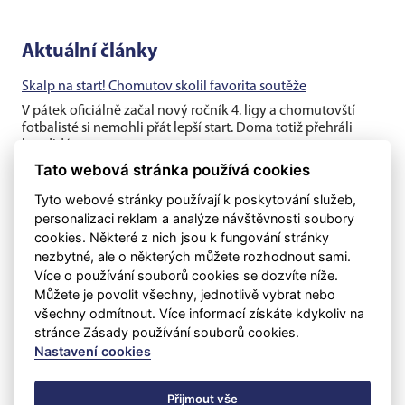
Aktuální články
Skalp na start! Chomutov skolil favorita soutěže
V pátek oficiálně začal nový ročník 4. ligy a chomutovští
fotbalisté si nemohli přát lepší start. Doma totiž přehráli
kandidáta na...
Tato webová stránka používá cookies
Chomutov opouští opora Robert Hamouz
Tyto webové stránky používají k poskytování služeb,
Hlavní tým Chomutova přichází nedlouho před začátkem
personalizaci reklam a analýze návštěvnosti soubory
nového ročníku 4. ligy o klíčového hráče a dlouholetou
cookies. Některé z nich jsou k fungování stránky
klubovou oporu....
nezbytné, ale o některých můžete rozhodnout sami.
Více o používání souborů cookies se dozvíte níže.
Těsná prohra v generálce s rezervou Dukly
Můžete je povolit všechny, jednotlivě vybrat nebo
Chomutovští fotbalisté v posledním přípravném utkání před
všechny odmítnout. Více informací získáte kdykoliv na
ostrými zápasy nestačili na třetiligovou pražskou Duklu B, se
stránce Zásady používání souborů cookies.
kterou v...
Nastavení cookies
Přijmout vše