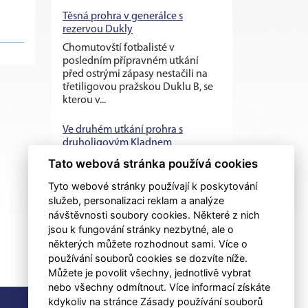
Těsná prohra v generálce s
rezervou Dukly
Chomutovští fotbalisté v
posledním přípravném utkání
před ostrými zápasy nestačili na
třetiligovou pražskou Duklu B, se
kterou v...
Ve druhém utkání prohra s
druholigovým Kladnem
Chomutovští fotbalisté už s
Tato webová stránka používá cookies
kapitánem Vojtěchem Kubíkem a
Tyto webové stránky používají k poskytování
Filipem Schreinerem, ale ještě bez
služeb, personalizaci reklam a analýze
Roberta Hamouze či Diega da
Silvy vyzvali...
návštěvnosti soubory cookies. Některé z nich
jsou k fungování stránky nezbytné, ale o
některých můžete rozhodnout sami. Více o
používání souborů cookies se dozvíte níže.
Můžete je povolit všechny, jednotlivě vybrat
nebo všechny odmítnout. Více informací získáte
kdykoliv na stránce Zásady používání souborů
RSS