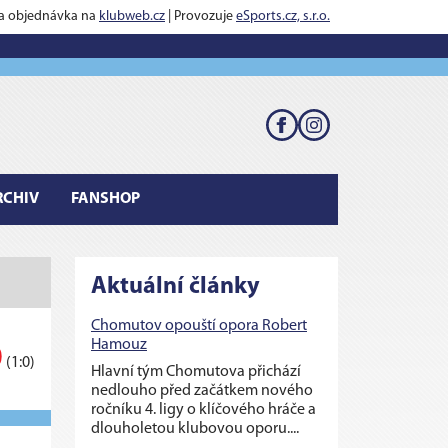
 a objednávka na
klubweb.cz
| Provozuje
eSports.cz, s.r.o.
RCHIV
FANSHOP
Aktuální články
Chomutov opouští opora Robert
Hamouz
0
(1:0)
Hlavní tým Chomutova přichází
nedlouho před začátkem nového
ročníku 4. ligy o klíčového hráče a
dlouholetou klubovou oporu....