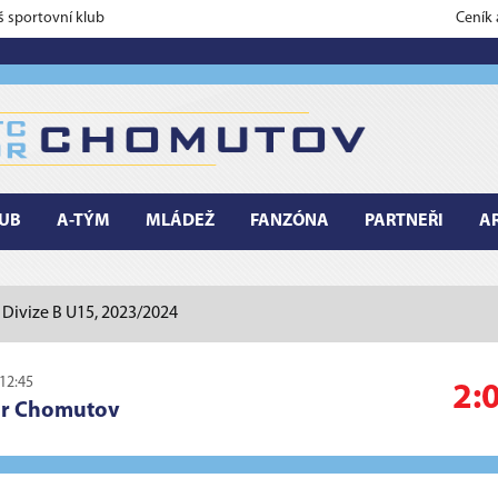
š sportovní klub
Ceník
UB
A-TÝM
MLÁDEŽ
FANZÓNA
PARTNEŘI
A
Divize B U15, 2023/2024
 12:45
2:
or Chomutov