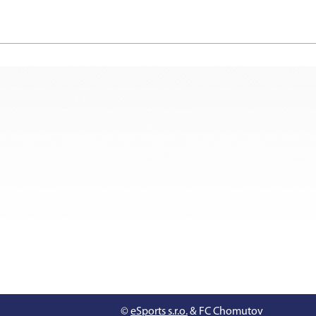
©
eSports s.r.o.
& FC Chomutov