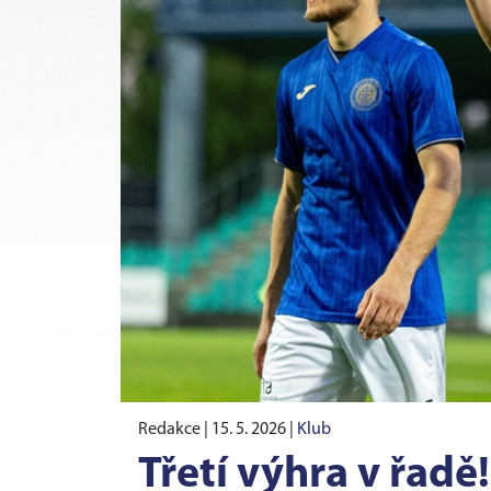
Redakce |
15. 5. 2026
|
Klub
Třetí výhra v řadě