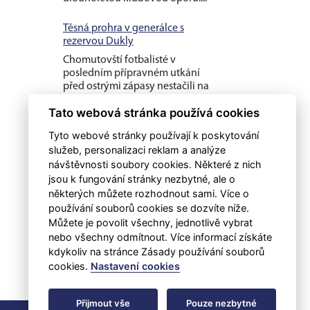
Těsná prohra v generálce s
rezervou Dukly
Chomutovští fotbalisté v
posledním přípravném utkání
před ostrými zápasy nestačili na
třetiligovou pražskou Duklu B, se
Tato webová stránka používá cookies
kterou v...
Tyto webové stránky používají k poskytování
Ve druhém utkání prohra s
služeb, personalizaci reklam a analýze
druholigovým Kladnem
návštěvnosti soubory cookies. Některé z nich
Chomutovští fotbalisté už s
jsou k fungování stránky nezbytné, ale o
kapitánem Vojtěchem Kubíkem a
některých můžete rozhodnout sami. Více o
Filipem Schreinerem, ale ještě bez
používání souborů cookies se dozvíte níže.
Roberta Hamouze či Diega da
Můžete je povolit všechny, jednotlivě vybrat
Silvy vyzvali...
nebo všechny odmítnout. Více informací získáte
kdykoliv na stránce Zásady používání souborů
cookies.
Nastavení cookies
Přijmout vše
Pouze nezbytné