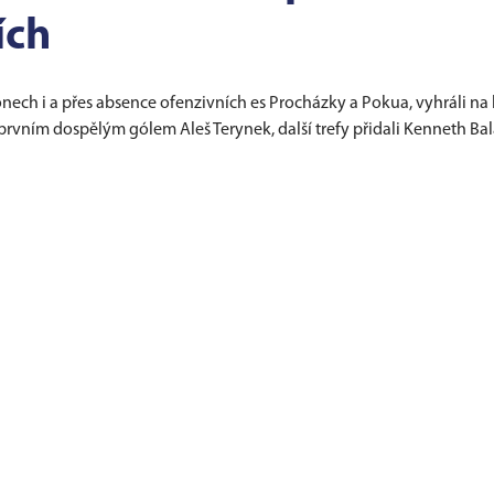
ích
ech i a přes absence ofenzivních es Procházky a Pokua, vyhráli na h
prvním dospělým gólem Aleš Terynek, další trefy přidali Kenneth Bal