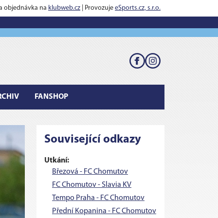
 a objednávka na
klubweb.cz
| Provozuje
eSports.cz, s.r.o.
RCHIV
FANSHOP
Související odkazy
Utkání:
Březová - FC Chomutov
FC Chomutov - Slavia KV
Tempo Praha - FC Chomutov
Přední Kopanina - FC Chomutov