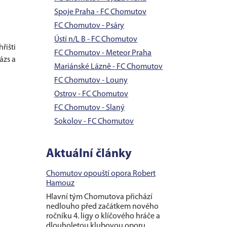
Spoje Praha - FC Chomutov
FC Chomutov - Psáry
Ústí n/L B - FC Chomutov
řišti
FC Chomutov - Meteor Praha
ázs a
Mariánské Lázně - FC Chomutov
FC Chomutov - Louny
Ostrov - FC Chomutov
FC Chomutov - Slaný
Sokolov - FC Chomutov
Aktuální články
Chomutov opouští opora Robert
Hamouz
Hlavní tým Chomutova přichází
nedlouho před začátkem nového
ročníku 4. ligy o klíčového hráče a
dlouholetou klubovou oporu....