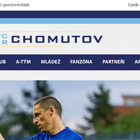
š sportovní klub
Ceník
UB
A-TÝM
MLÁDEŽ
FANZÓNA
PARTNEŘI
A