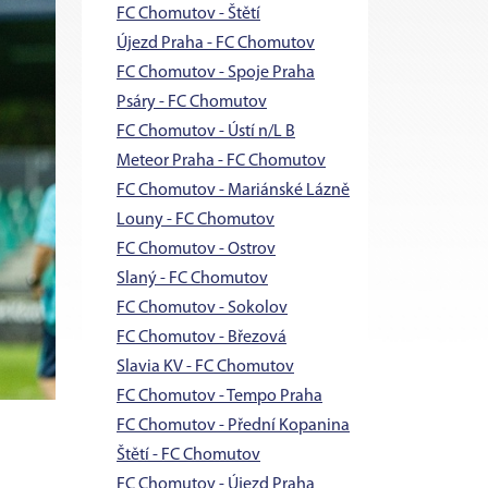
FC Chomutov - Štětí
Újezd Praha - FC Chomutov
FC Chomutov - Spoje Praha
Psáry - FC Chomutov
FC Chomutov - Ústí n/L B
Meteor Praha - FC Chomutov
FC Chomutov - Mariánské Lázně
Louny - FC Chomutov
FC Chomutov - Ostrov
Slaný - FC Chomutov
FC Chomutov - Sokolov
FC Chomutov - Březová
Slavia KV - FC Chomutov
FC Chomutov - Tempo Praha
FC Chomutov - Přední Kopanina
Štětí - FC Chomutov
FC Chomutov - Újezd Praha