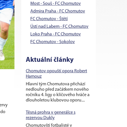
Most - Souš - FC Chomutov
Admira Praha - FC Chomutov
FC Chomutov - Štětí
Ústí nad Labem - FC Chomutov
Loko Praha - FC Chomutov
FC Chomutov - Sokolov
Aktuální články
Chomutov opouští opora Robert
Hamouz
Hlavní tým Chomutova přichází
nedlouho před začátkem nového
ročníku 4. ligy o klíčového hráče a
dlouholetou klubovou oporu....
ervy
 do
Těsná prohra v generálce s
rezervou Dukly
Chomutovští fotbalisté v