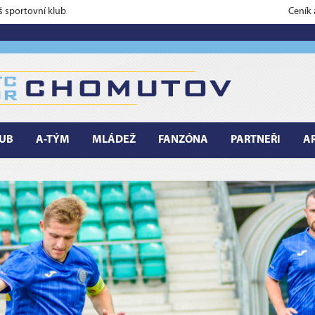
š sportovní klub
Ceník
UB
A-TÝM
MLÁDEŽ
FANZÓNA
PARTNEŘI
A