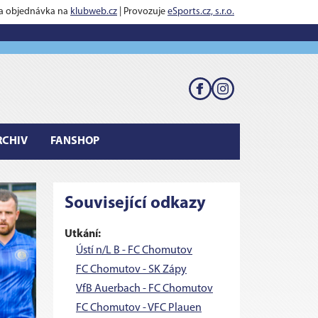
 a objednávka na
klubweb.cz
| Provozuje
eSports.cz, s.r.o.
RCHIV
FANSHOP
Související odkazy
Utkání:
Ústí n/L B - FC Chomutov
FC Chomutov - SK Zápy
VfB Auerbach - FC Chomutov
FC Chomutov - VFC Plauen